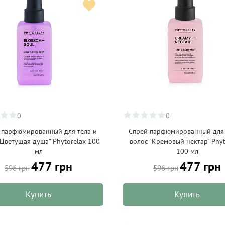
0
0
 парфюмированный для тела и
Спрей парфюмированный для 
"Цветущая душа" Phytorelax 100
волос "Кремовый нектар" Phyt
мл
100 мл
477 грн
477 грн
596 грн
596 грн
Купить
Купить