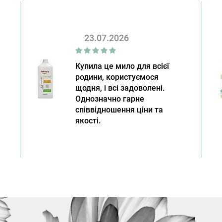
23.07.2026
Купила це мило для всієї
родини, користуємося
щодня, і всі задоволені.
Однозначно гарне
співвідношення ціни та
якості.