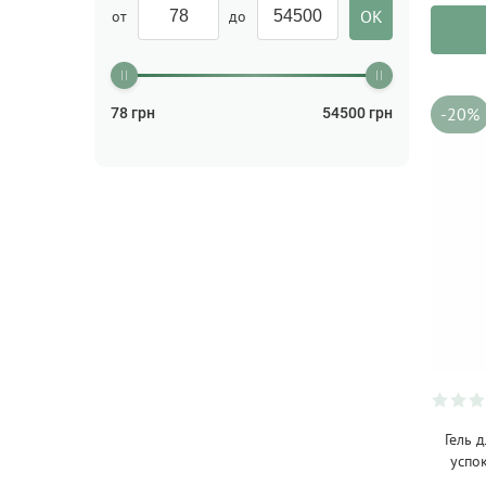
от
до
Латвия
(19)
Польша
(1)
США
(92)
-20%
78
грн
54500
грн
Украина
(115)
Франция
(159)
Швейцария
(34)
Швеция
(78)
Южная Африка
(83)
Япония
(30)
Гель 
успо