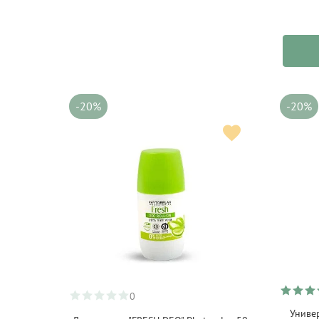
-20%
-20%
0
Униве