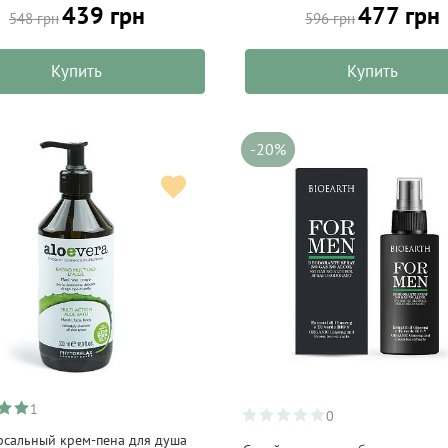
439 грн
477 грн
548 грн
596 грн
Купить
Купить
-20%
1
0
рсальный крем-пена для душа