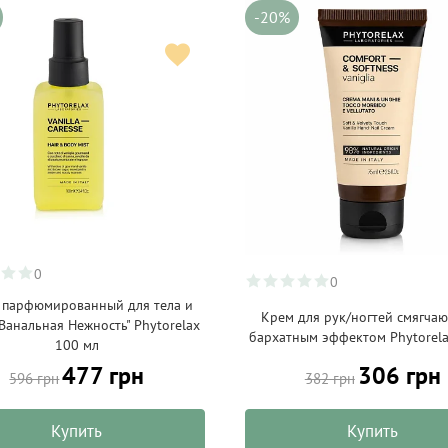
-20%
0
0
 парфюмированный для тела и
Крем для рук/ногтей смягча
"Ванальная Нежность" Phytorelax
бархатным эффектом Phytorela
100 мл
477 грн
306 грн
596 грн
382 грн
Купить
Купить