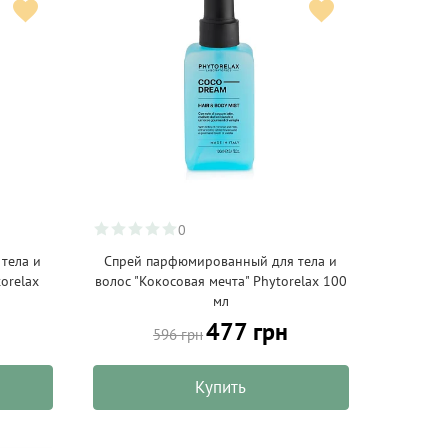
0
тела и
Спрей парфюмированный для тела и
orelax
волос "Кокосовая мечта" Phytorelax 100
мл
477 грн
596 грн
Купить