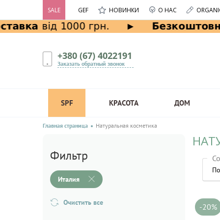
SALE
GEF
НОВИНКИ
О НАС
ORGANI
+380 (67) 4022191
Заказать обратный звонок
SPF
КРАСОТА
ДОМ
Главная страница
Натуральная косметика
НАТ
Фильтр
Со
По
Италия
Очистить все
-20%