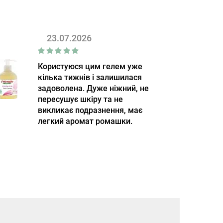
23.07.2026
Користуюся цим гелем уже
кілька тижнів і залишилася
задоволена. Дуже ніжний, не
пересушує шкіру та не
викликає подразнення, має
легкий аромат ромашки.