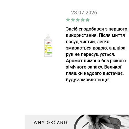
23.07.2026
Засіб сподобався з першого
використання. Після миття
посуд чистий, легко
змивається водою, а шкіра
рук не пересушується.
Аромат лимона без різкого
хімічного запаху. Великої
пляшки надовго вистачає,
буду замовляти щє!
WHY ORGANIC