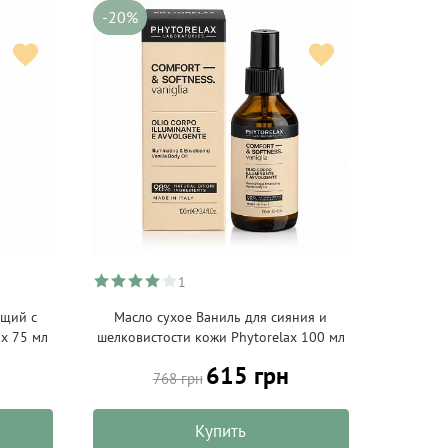
-20%
1
ющий с
Масло сухое Ваниль для сияния и
x 75 мл
шелковистости кожи Phytorelax 100 мл
615 грн
768 грн
Купить