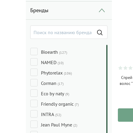
Бренды
Bioearth
(127)
NAMED
(10)
Phytorelax
(106)
Спрей
Corman
волос 
(17)
Eco by naty
(9)
Friendly organic
(7)
INTRA
(52)
Jean Paul Myne
(2)