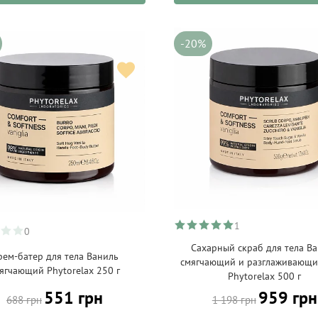
-20%
1
0
Сахарный скраб для тела В
рем-батер для тела Ваниль
смягчающий и разглаживающи
ягчающий Phytorelax 250 г
Phytorelax 500 г
551 грн
959 грн
688 грн
1 198 грн