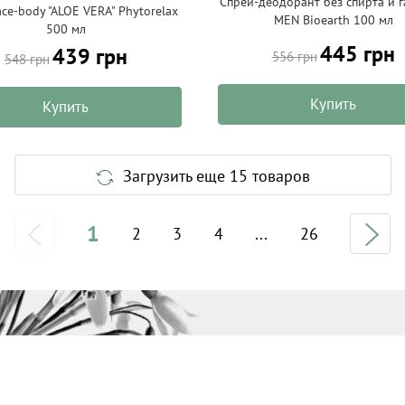
Спрей-деодорант без спирта и г
ace-body "ALOE VERA" Phytorelax
MEN Bioearth 100 мл
500 мл
445 грн
439 грн
556 грн
548 грн
Купить
Купить
Загрузить еще 15 товаров
1
2
3
4
...
26