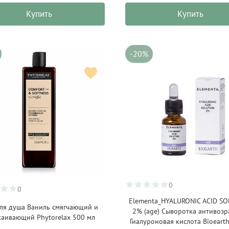
Купить
Купить
-20%
0
0
Elementa_HYALURONIC ACID S
для душа Ваниль смягчающий и
2% (age) Сыворотка антивозр
каивающий Phytorelax 500 мл
Гиалуроновая кислота Bioearth