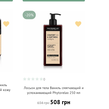
-20%
0
аниль
Лосьон для тела Ваниль смягчающий и
й кожу
успокаивающий Phytorelax 250 мл
508 грн
634 грн