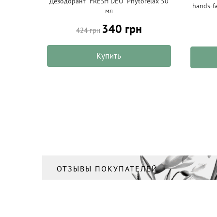
Дезодорант "FRESH DEO" Phytorelax 50
hands-f
мл
340 грн
424 грн
Купить
ОТЗЫВЫ ПОКУПАТЕЛЕЙ