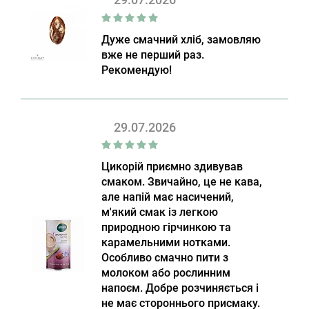
Дуже смачний хліб, замовляю
вже не перший раз.
Рекомендую!
29.07.2026
Цикорій приємно здивував
смаком. Звичайно, це не кава,
але напій має насичений,
м'який смак із легкою
природною гірчинкою та
карамельними нотками.
Особливо смачно пити з
молоком або рослинним
напоєм. Добре розчиняється і
не має стороннього присмаку.