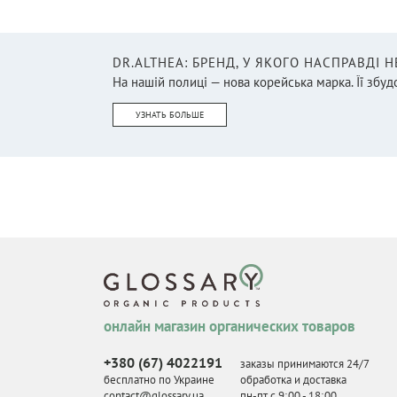
DR.ALTHEA: БРЕНД, У ЯКОГО НАСПРАВДІ 
На нашій полиці — нова корейська марка. Її збудо
УЗНАТЬ БОЛЬШЕ
онлайн магазин органических товаров
+380 (67) 4022191
заказы принимаются 24/7
бесплатно по Украине
обработка и доставка
contact@glossary.ua
пн-пт с 9
:
00 - 18
:
00