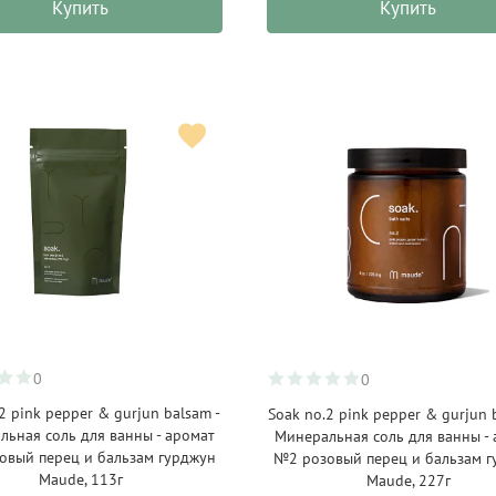
Купить
Купить
0
0
2 pink pepper & gurjun balsam -
Soak no.2 pink pepper & gurjun 
льная соль для ванны - аромат
Минеральная соль для ванны -
овый перец и бальзам гурджун
№2 розовый перец и бальзам г
Maude, 113г
Maude, 227г