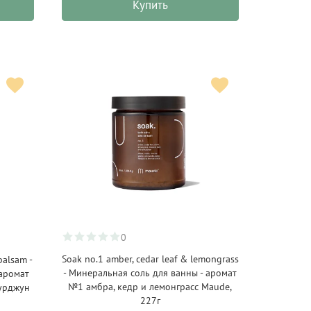
Купить
0
Soak no.1 amber, cedar leaf & lemongrass
balsam -
- Минеральная соль для ванны - аромат
 аромат
№1 амбра, кедр и лемонграсс Maude,
урджун
227г