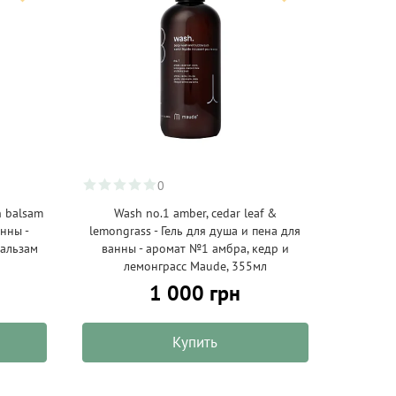
0
n balsam
Wash no.1 amber, cedar leaf &
анны -
lemongrass - Гель для душа и пена для
бальзам
ванны - аромат №1 амбра, кедр и
лемонграсс Maude, 355мл
1 000 грн
Купить