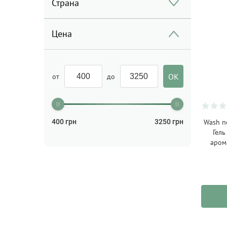
Страна
Цена
от
до
400
грн
3250
грн
Wash n
Гель
аром