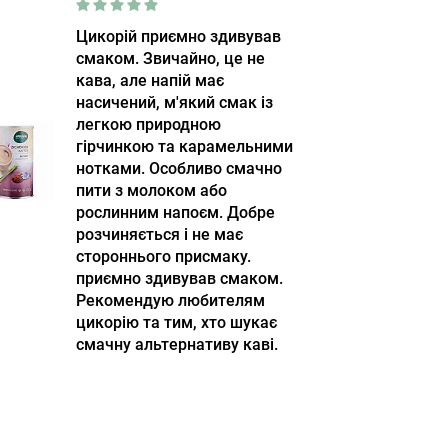
Цикорій приємно здивував
смаком. Звичайно, це не
кава, але напій має
насичений, м'який смак із
легкою природною
гірчинкою та карамельними
нотками. Особливо смачно
пити з молоком або
рослинним напоєм. Добре
розчиняється і не має
стороннього присмаку.
приємно здивував смаком.
Рекомендую любителям
цикорію та тим, хто шукає
смачну альтернативу каві.