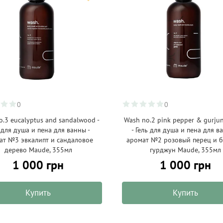
0
0
o.3 eucalyptus and sandalwood -
Wash no.2 pink pepper & gurju
 для душа и пена для ванны -
- Гель для душа и пена для в
ат №3 эвкалипт и сандаловое
аромат №2 розовый перец и 
дерево Maude, 355мл
гурджун Maude, 355мл
1 000 грн
1 000 грн
Купить
Купить