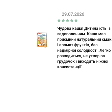
29.07.2026
Чудова каша! Дитина їсть із
задоволенням. Каша має
приємний натуральний смак
і аромат фруктів, без
надмірної солодкості. Легко
розводиться, не утворює
грудочок і виходить ніжної
консистенції.