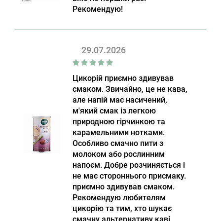
Рекомендую!
29.07.2026
Цикорій приємно здивував
смаком. Звичайно, це не кава,
але напій має насичений,
м'який смак із легкою
природною гірчинкою та
карамельними нотками.
Особливо смачно пити з
молоком або рослинним
напоєм. Добре розчиняється і
не має стороннього присмаку.
приємно здивував смаком.
Рекомендую любителям
цикорію та тим, хто шукає
смачну альтернативу каві.