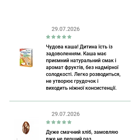
29.07.2026
Чудова каша! Дитина їсть із
задоволенням. Каша має
приємний натуральний смак і
аромат фруктів, без надмірної
солодкості. Легко розводиться,
не утворює грудочок і
виходить ніжної консистенції.
29.07.2026
Дуже смачний хліб, замовляю
вже не перший раз.