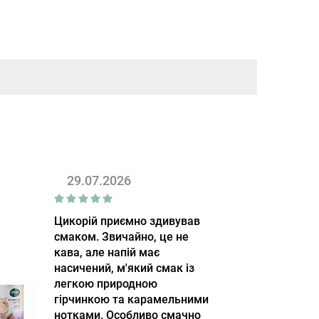
29.07.2026
Цикорій приємно здивував
смаком. Звичайно, це не
кава, але напій має
насичений, м'який смак із
легкою природною
гірчинкою та карамельними
нотками. Особливо смачно