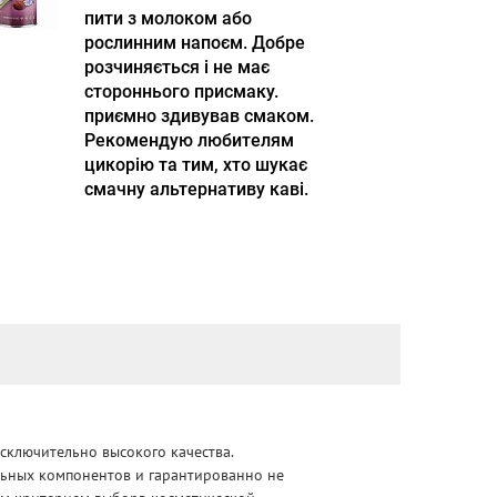
пити з молоком або
рослинним напоєм. Добре
розчиняється і не має
стороннього присмаку.
приємно здивував смаком.
Рекомендую любителям
цикорію та тим, хто шукає
смачну альтернативу каві.
сключительно высокого качества.
альных компонентов и гарантированно не