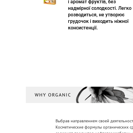
і аромат фруктів, без
надмірної солодкості. Легко
розводиться, не утворює
грудочок і виходить ніжної
консистенції.
WHY ORGANIC
Выбрав направлением своей деятельности
Косметические формулы органических ср