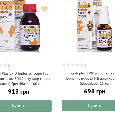
0
0
Propoli plus EPID junior spray
i Plus EPID junior sciroppo tus
(Прополис плюс ЕПИД джуниор)
лис плюс ЕПИД джуниор сироп
Specchiasol, 15 мл
кашля) Specchiasol, 100 мл
698 грн
913 грн
Купить
Купить