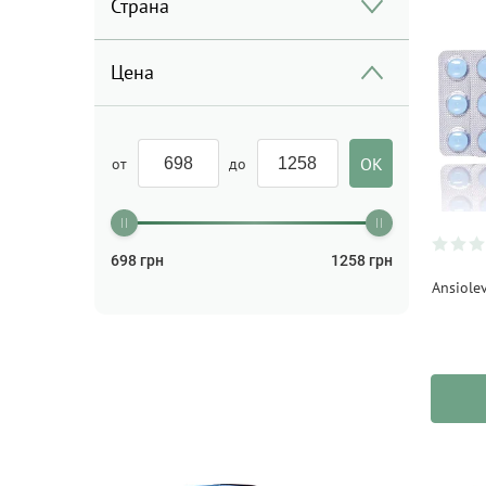
Страна
Цена
от
до
698
грн
1258
грн
Ansiolev