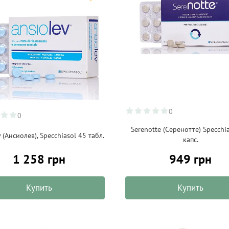
0
0
Serenotte (Серенотте) Specchia
 (Ансиолев), Specchiasol 45 табл.
капс.
1 258 грн
949 грн
Купить
Купить