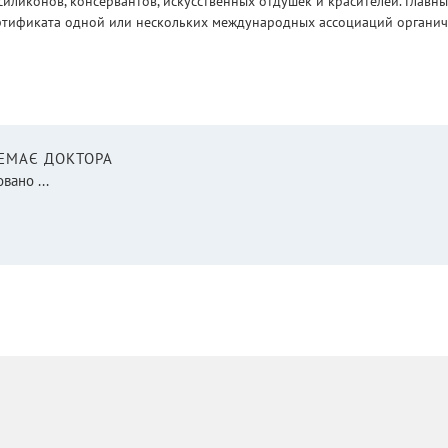
силиконов, консервантов, искусственных отдушек и красителей. Глав
ртификата одной или нескольких международных ассоциаций органическ
НЕМАЄ ДОКТОРА
вано ...