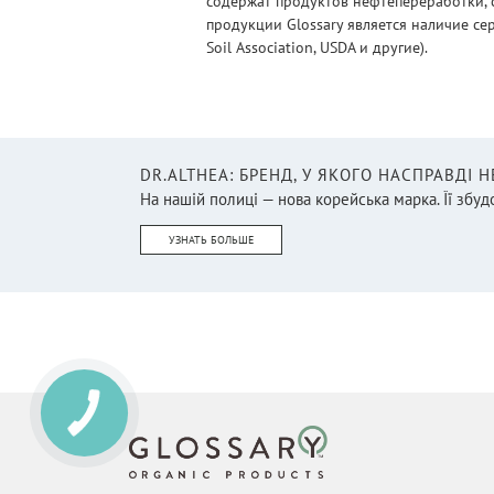
содержат продуктов нефтепереработки, 
продукции Glossary является наличие се
Soil Association, USDA и другие).
DR.ALTHEA: БРЕНД, У ЯКОГО НАСПРАВДІ 
На нашій полиці — нова корейська марка. Її збудо
УЗНАТЬ БОЛЬШЕ