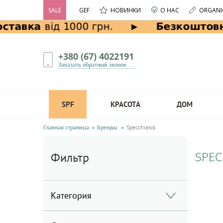
SALE
GEF
НОВИНКИ
О НАС
ORGANI
+380 (67) 4022191
Заказать обратный звонок
SPF
КРАСОТА
ДОМ
Главная страница
Бренды
Specchiasol
SPEC
Фильтр
Категория