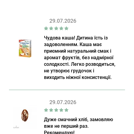
29.07.2026
Чудова каша! Дитина їсть із
задоволенням. Каша має
приємний натуральний смак і
аромат фруктів, без надмірної
солодкості. Легко розводиться,
не утворює грудочок і
виходить ніжної консистенції.
29.07.2026
Дуже смачний хліб, замовляю
вже не перший раз.
Рекомендую!