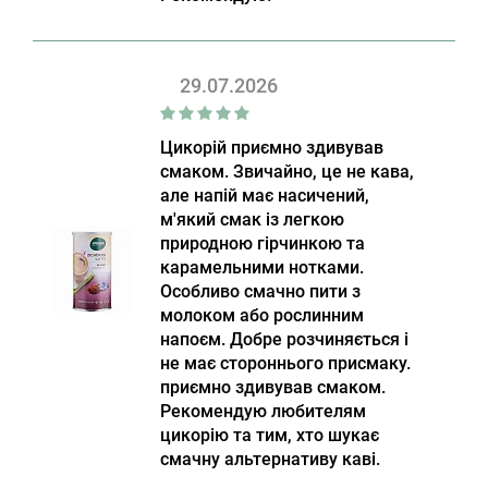
29.07.2026
Цикорій приємно здивував
смаком. Звичайно, це не кава,
але напій має насичений,
м'який смак із легкою
природною гірчинкою та
карамельними нотками.
Особливо смачно пити з
молоком або рослинним
напоєм. Добре розчиняється і
не має стороннього присмаку.
приємно здивував смаком.
Рекомендую любителям
цикорію та тим, хто шукає
смачну альтернативу каві.