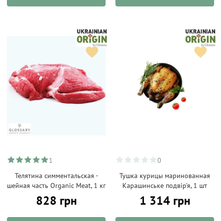
1
0
Телятина симментальская -
Тушка курицы маринованная
шейная часть Organic Meat, 1 кг
Карашинське подвір'я, 1 шт
828 грн
1 314 грн