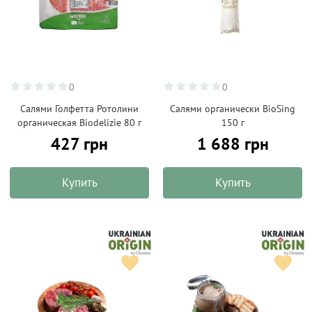
0
0
Салями Голфетта Ротолини
Салями органически BioSing
органическая Biodelizie 80 г
150 г
427 грн
1 688 грн
Купить
Купить