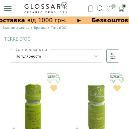
0
0
Главная страница
Бренды
Terre d`OC
TERRE D`OC
Сортировать по