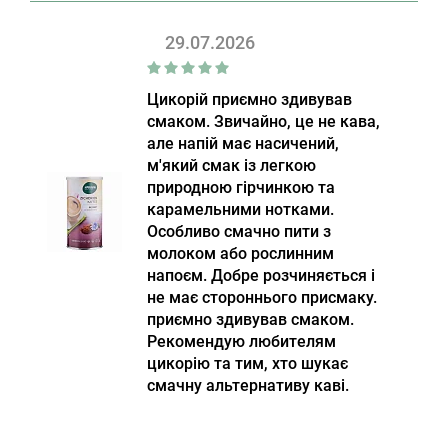
29.07.2026
Цикорій приємно здивував
смаком. Звичайно, це не кава,
але напій має насичений,
м'який смак із легкою
природною гірчинкою та
карамельними нотками.
Особливо смачно пити з
молоком або рослинним
напоєм. Добре розчиняється і
не має стороннього присмаку.
приємно здивував смаком.
Рекомендую любителям
цикорію та тим, хто шукає
смачну альтернативу каві.