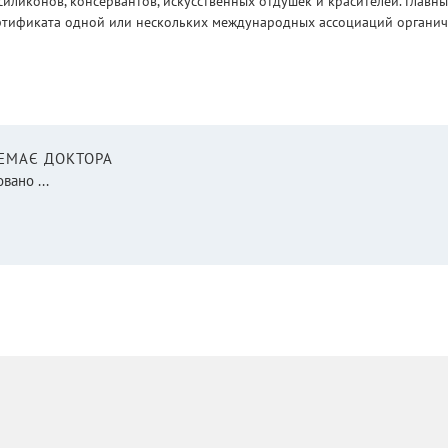
силиконов, консервантов, искусственных отдушек и красителей. Глав
ртификата одной или нескольких международных ассоциаций органическ
НЕМАЄ ДОКТОРА
вано ...