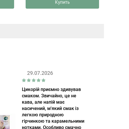
Купить
29.07.2026
Цикорій приємно здивував
смаком. Звичайно, це не
кава, але напій має
насичений, м'який смак із
легкою природною
гірчинкою та карамельними
нотками. Особливо смачно