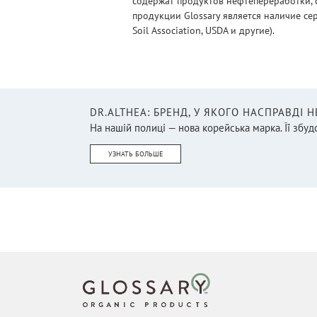
содержат продуктов нефтепереработки, 
продукции Glossary является наличие се
Soil Association, USDA и другие).
DR.ALTHEA: БРЕНД, У ЯКОГО НАСПРАВДІ 
На нашій полиці — нова корейська марка. Її збудо
УЗНАТЬ БОЛЬШЕ