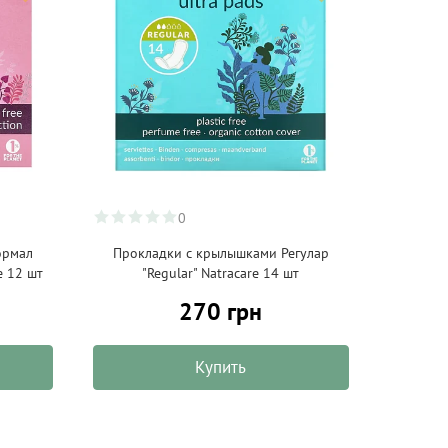
0
ормал
Прокладки с крылышками Регулар
e 12 шт
"Regular" Natracare 14 шт
270 грн
Купить