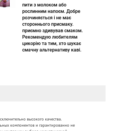
пити з молоком або
рослинним напоєм. Добре
розчиняється і не має
стороннього присмаку.
приємно здивував смаком.
Рекомендую любителям
цикорію та тим, хто шукає
смачну альтернативу каві.
сключительно высокого качества.
альных компонентов и гарантированно не