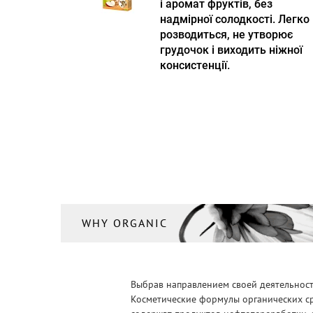
і аромат фруктів, без
надмірної солодкості. Легко
розводиться, не утворює
грудочок і виходить ніжної
консистенції.
WHY ORGANIC
Выбрав направлением своей деятельности
Косметические формулы органических ср