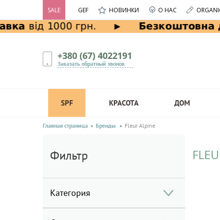
SALE
GEF
НОВИНКИ
О НАС
ORGANI
+380 (67) 4022191
Заказать обратный звонок
SPF
КРАСОТА
ДОМ
Главная страница
Бренды
Fleur Alpine
FLEU
Фильтр
Категория