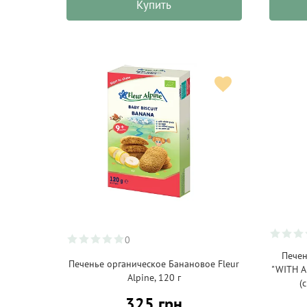
Купить
0
Печен
Печенье органическое Банановое Fleur
"WITH A
Alpine, 120 г
(
325 грн