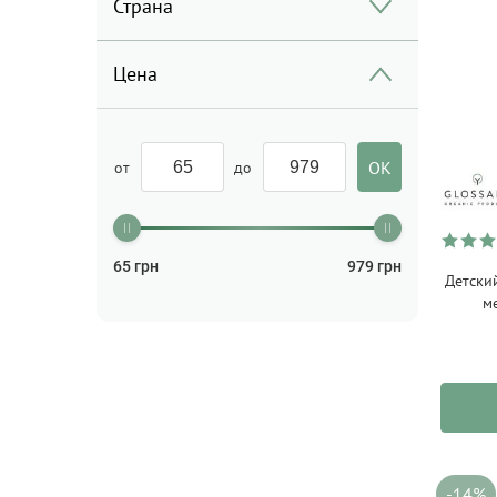
Страна
Цена
от
до
65
грн
979
грн
Детски
м
-14%