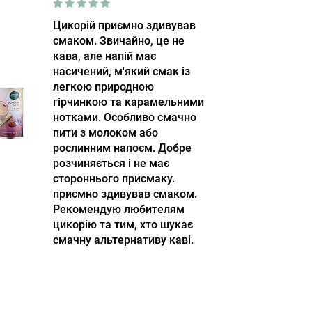
Цикорій приємно здивував
смаком. Звичайно, це не
кава, але напій має
насичений, м'який смак із
легкою природною
гірчинкою та карамельними
нотками. Особливо смачно
пити з молоком або
рослинним напоєм. Добре
розчиняється і не має
стороннього присмаку.
приємно здивував смаком.
Рекомендую любителям
цикорію та тим, хто шукає
смачну альтернативу каві.