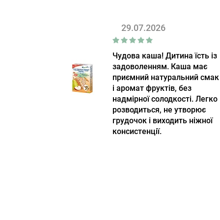
29.07.2026
Чудова каша! Дитина їсть із
задоволенням. Каша має
приємний натуральний смак
і аромат фруктів, без
надмірної солодкості. Легко
розводиться, не утворює
грудочок і виходить ніжної
консистенції.