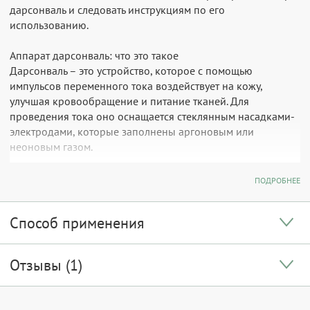
дарсонваль и следовать инструкциям по его
использованию.
Аппарат дарсонваль: что это такое
Дарсонваль – это устройство, которое с помощью
импульсов переменного тока воздействует на кожу,
улучшая кровообращение и питание тканей. Для
проведения тока оно оснащается стеклянным насадками-
электродами, которые заполнены аргоновым или
неоновым газом.
Аппарат воздействует на кожу следующим образом:
ПОДРОБНЕЕ
улучшает микроциркуляцию;
Способ применения
устраняет воспаления;
Отзывы (1)
обогащает кислородом;
улучшает питание тканей;