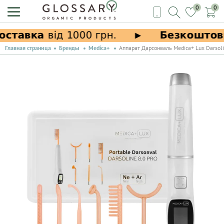
0
0
Главная страница
Бренды
Medica+
Аппарат Дарсонваль Medica+ Lux Darsoli