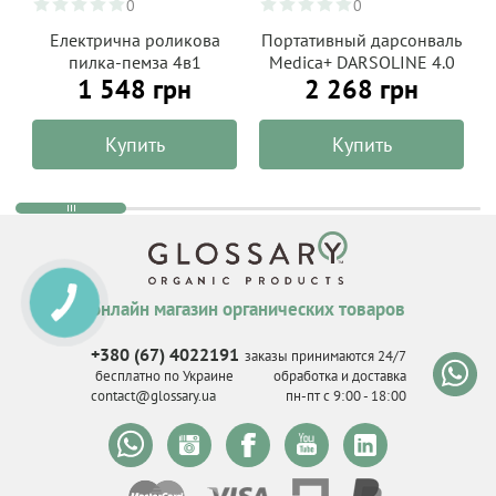
0
0
Електрична роликова
Портативный дарсонваль
пилка-пемза 4в1
Medica+ DARSOLINE 4.0
1 548 грн
2 268 грн
BodyControl 4v1 Medica+
Купить
Купить
онлайн магазин органических товаров
КНОПКА
СВЯЗИ
+380 (67) 4022191
заказы принимаются 24/7
бесплатно по Украине
обработка и доставка
contact@glossary.ua
пн-пт с 9
:
00 - 18
:
00