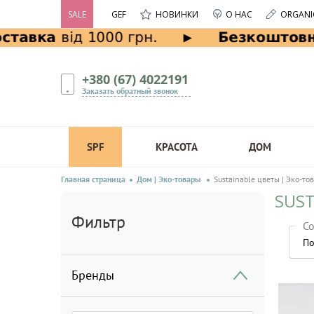
SALE
GEF
НОВИНКИ
О НАС
ORGANI
+380 (67) 4022191
Заказать обратный звонок
SPF
КРАСОТА
ДОМ
Главная страница
Дом | Эко-товары
Sustainable цветы | Эко-то
SUST
Фильтр
Со
По
Бренды