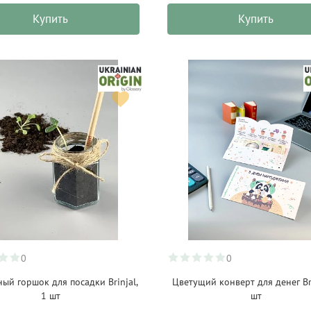
Купить
Купить
0
0
ый горшок для посадки Brinjal,
Цветущий конверт для денег Bri
1 шт
шт