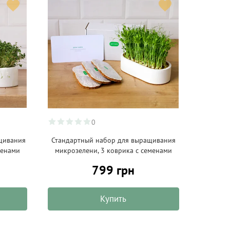
0
щивания
Стандартный набор для выращивания
менами
микрозелени, 3 коврика с семенами
799 грн
Купить