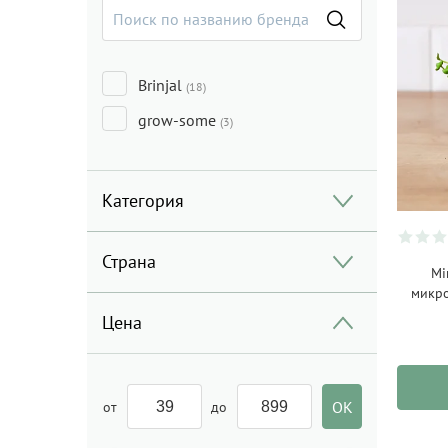
Brinjal
(18)
grow-some
(3)
Категория
Страна
Мі
микро
Цена
от
до