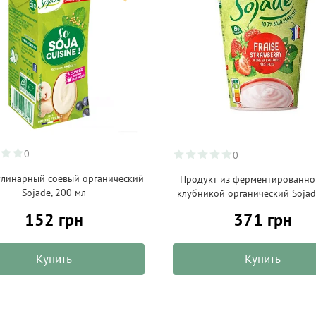
0
0
улинарный соевый органический
Продукт из ферментированной
Sojade, 200 мл
клубникой органический Sojade
371 грн
152 грн
Купить
Купить