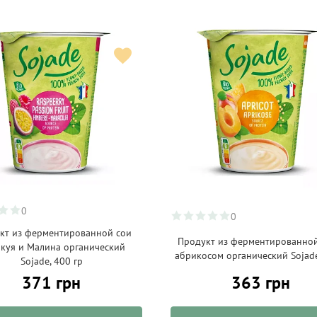
0
0
кт из ферментированной сои
Продукт из ферментированной
куя и Малина органический
абрикосом органический Sojade
Sojade, 400 гр
371 грн
363 грн