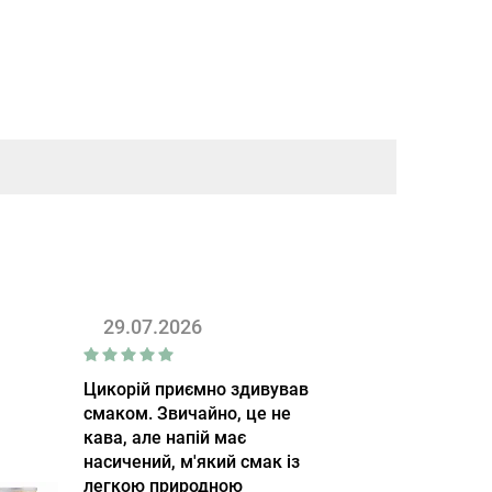
29.07.2026
Цикорій приємно здивував
смаком. Звичайно, це не
кава, але напій має
насичений, м'який смак із
легкою природною