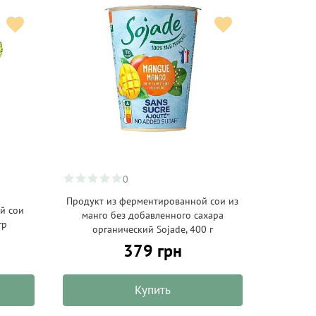
0
Продукт из ферментированной сои из
й сои
манго без добавленного сахара
гр
органический Sojade, 400 г
379 грн
Купить