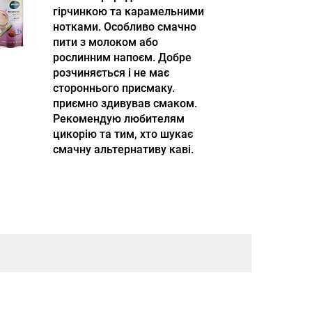
гірчинкою та карамельними
нотками. Особливо смачно
пити з молоком або
рослинним напоєм. Добре
розчиняється і не має
стороннього присмаку.
приємно здивував смаком.
Рекомендую любителям
цикорію та тим, хто шукає
смачну альтернативу каві.