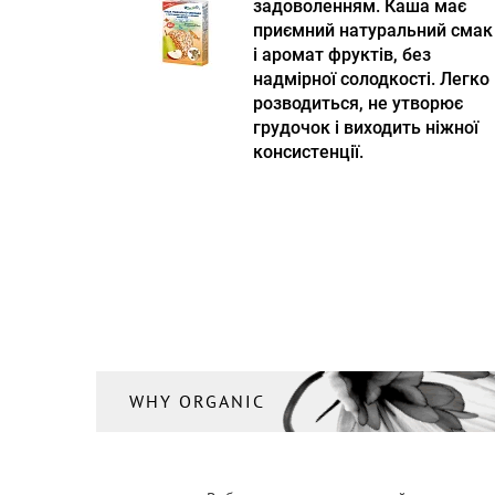
задоволенням. Каша має
приємний натуральний смак
і аромат фруктів, без
надмірної солодкості. Легко
розводиться, не утворює
грудочок і виходить ніжної
консистенції.
WHY ORGANIC