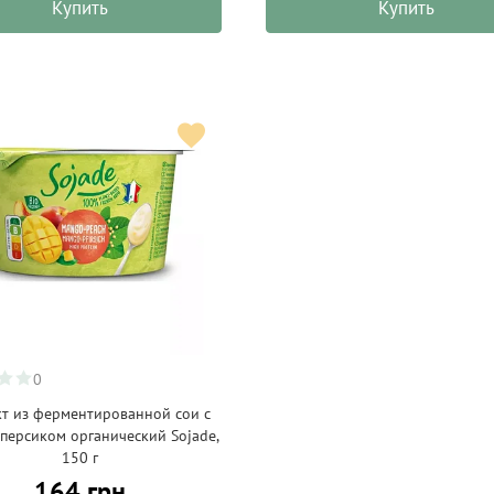
Купить
Купить
0
т из ферментированной сои с
 персиком органический Sojade,
150 г
164 грн