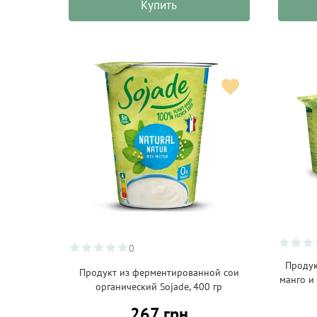
Купить
0
Продук
Продукт из ферментированной сои
манго и
органический Sojade, 400 гр
267 грн