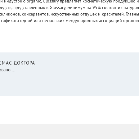
 индустрию organic, Glossary предлагает косметическую продукцию и
едств, представленных в Glossary, минимум на 95% состоят из натур
силиконов, консервантов, искусственных отдушек и красителей. Глав
ртификата одной или нескольких международных ассоциаций органическ
НЕМАЄ ДОКТОРА
вано ...