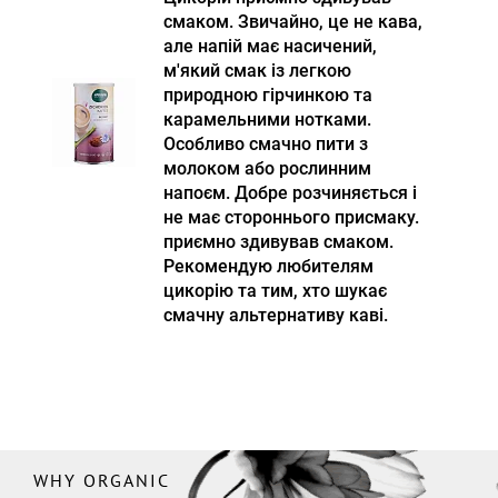
смаком. Звичайно, це не кава,
але напій має насичений,
м'який смак із легкою
природною гірчинкою та
карамельними нотками.
Особливо смачно пити з
молоком або рослинним
напоєм. Добре розчиняється і
не має стороннього присмаку.
приємно здивував смаком.
Рекомендую любителям
цикорію та тим, хто шукає
смачну альтернативу каві.
WHY ORGANIC