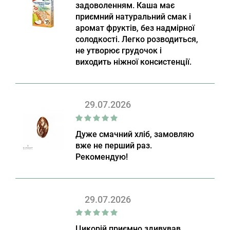
задоволенням. Каша має
приємний натуральний смак і
аромат фруктів, без надмірної
солодкості. Легко розводиться,
не утворює грудочок і
виходить ніжної консистенції.
29.07.2026
Дуже смачний хліб, замовляю
вже не перший раз.
Рекомендую!
29.07.2026
Цикорій приємно здивував