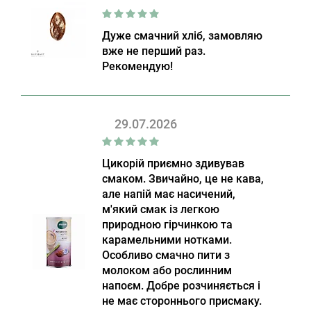
Дуже смачний хліб, замовляю
вже не перший раз.
Рекомендую!
29.07.2026
Цикорій приємно здивував
смаком. Звичайно, це не кава,
але напій має насичений,
м'який смак із легкою
природною гірчинкою та
карамельними нотками.
Особливо смачно пити з
молоком або рослинним
напоєм. Добре розчиняється і
не має стороннього присмаку.