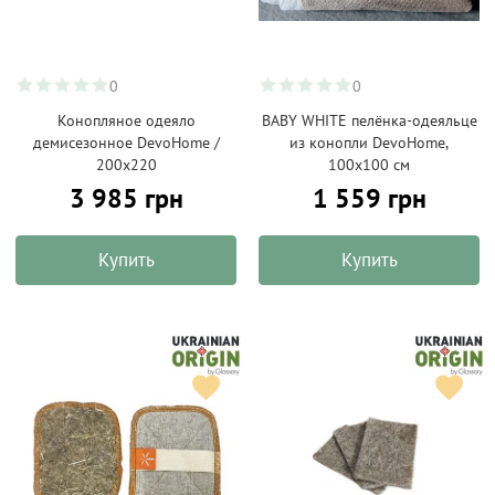
0
0
Конопляное одеяло
BABY WHITE пелёнка-одеяльце
демисезонное DevoHome /
из конопли DevoHome,
200х220
100х100 см
3 985 грн
1 559 грн
Купить
Купить