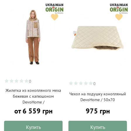
0
0
Жилетка из конопляного меха
Чехол на подушку конопляный
бежевая с капюшоном
DevoHome / 50х70
DevoHome /
от 6 559 грн
975 грн
Купить
Купить