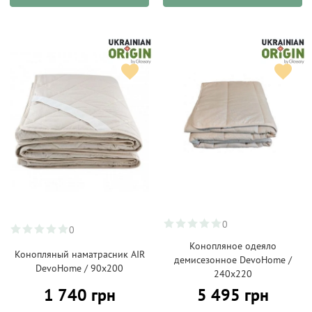
0
0
Конопляное одеяло
Конопляный наматрасник AIR
демисезонное DevoHome /
DevoHome / 90х200
240х220
1 740 грн
5 495 грн