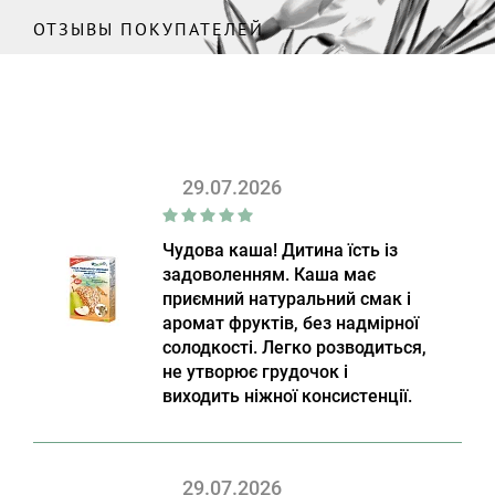
ОТЗЫВЫ ПОКУПАТЕЛЕЙ
29.07.2026
Чудова каша! Дитина їсть із
задоволенням. Каша має
приємний натуральний смак і
аромат фруктів, без надмірної
солодкості. Легко розводиться,
не утворює грудочок і
виходить ніжної консистенції.
29.07.2026