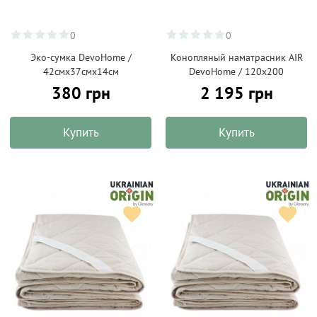
0
0
Эко-сумка DevoHome /
Конопляный наматрасник AIR
42смх37смх14см
DevoHome / 120х200
380 грн
2 195 грн
Купить
Купить