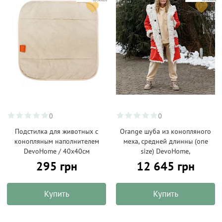
0
0
Подстилка для животных с
Orange шуба из конопляного
конопляным наполнителем
меха, средней длинны (one
DevoHome / 40х40см
size) DevoHome,
295 грн
12 645 грн
Купить
Купить