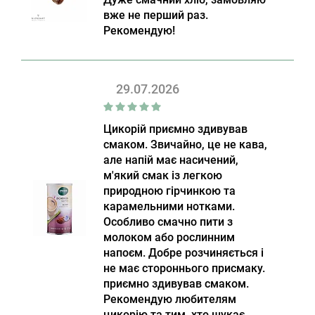
вже не перший раз.
Рекомендую!
29.07.2026
Цикорій приємно здивував
смаком. Звичайно, це не кава,
але напій має насичений,
м'який смак із легкою
природною гірчинкою та
карамельними нотками.
Особливо смачно пити з
молоком або рослинним
напоєм. Добре розчиняється і
не має стороннього присмаку.
приємно здивував смаком.
Рекомендую любителям
цикорію та тим, хто шукає