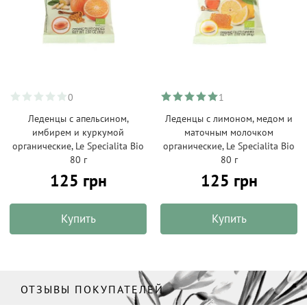
0
1
Леденцы с апельсином,
Леденцы с лимоном, медом и
имбирем и куркумой
маточным молочком
органические, Le Specialitа Bio
органические, Le Specialitа Bio
80 г
80 г
125 грн
125 грн
Купить
Купить
ОТЗЫВЫ ПОКУПАТЕЛЕЙ