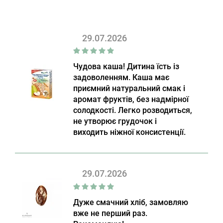
29.07.2026
Чудова каша! Дитина їсть із
задоволенням. Каша має
приємний натуральний смак і
аромат фруктів, без надмірної
солодкості. Легко розводиться,
не утворює грудочок і
виходить ніжної консистенції.
29.07.2026
Дуже смачний хліб, замовляю
вже не перший раз.