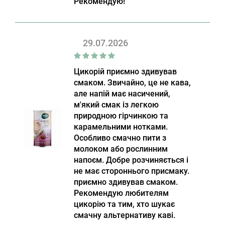
Рекомендую!
29.07.2026
Цикорій приємно здивував
смаком. Звичайно, це не кава,
але напій має насичений,
м'який смак із легкою
природною гірчинкою та
карамельними нотками.
Особливо смачно пити з
молоком або рослинним
напоєм. Добре розчиняється і
не має стороннього присмаку.
приємно здивував смаком.
Рекомендую любителям
цикорію та тим, хто шукає
смачну альтернативу каві.