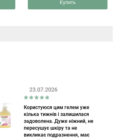
Купить
23.07.2026
Користуюся цим гелем уже
кілька тижнів і залишилася
задоволена. Дуже ніжний, не
пересушує шкіру та не
викликає подразнення, має