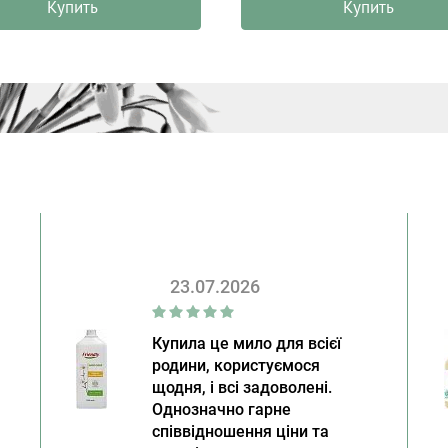
Купить
Купить
23.07.2026
Купила це мило для всієї
родини, користуємося
щодня, і всі задоволені.
Однозначно гарне
співвідношення ціни та