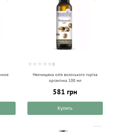
0
нное
Неочищена олія волоського горіха
органічна 100 мл
581 грн
Купить