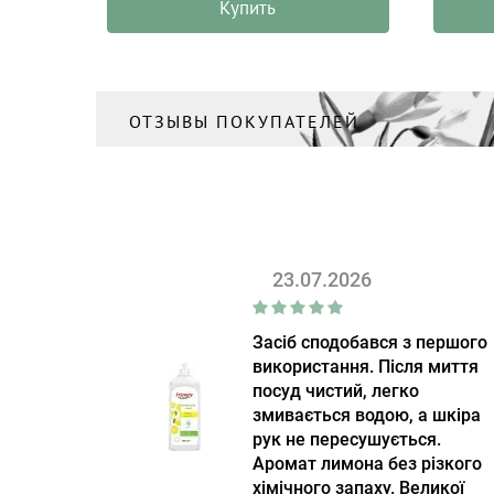
Купить
ОТЗЫВЫ ПОКУПАТЕЛЕЙ
23.07.2026
Засіб сподобався з першого
використання. Після миття
посуд чистий, легко
змивається водою, а шкіра
рук не пересушується.
Аромат лимона без різкого
хімічного запаху. Великої