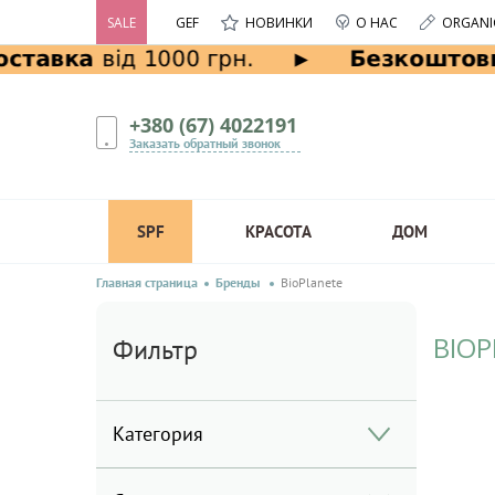
SALE
GEF
НОВИНКИ
О НАС
ORGANI
+380 (67) 4022191
Заказать обратный звонок
SPF
КРАСОТА
ДОМ
Главная страница
Бренды
BioPlanete
BIOP
Фильтр
Категория