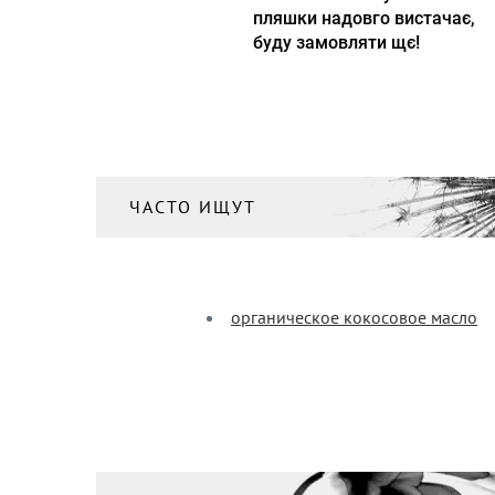
пляшки надовго вистачає,
буду замовляти щє!
ЧАСТО ИЩУТ
органическое кокосовое масло