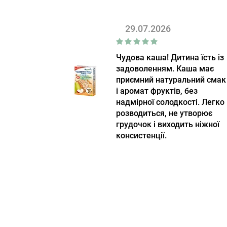
29.07.2026
Чудова каша! Дитина їсть із
задоволенням. Каша має
приємний натуральний смак
і аромат фруктів, без
надмірної солодкості. Легко
розводиться, не утворює
грудочок і виходить ніжної
консистенції.