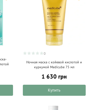
0
ска-
Ночная маска с койевой кислотой и
слотой
куркумой Medicube 75 мл
1 630 грн
Купить