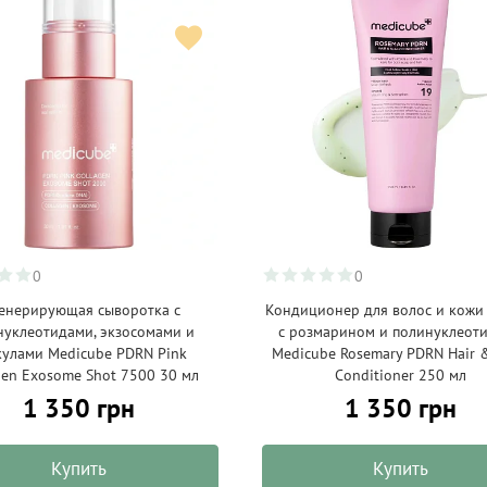
0
0
генерирующая сыворотка с
Кондиционер для волос и кожи
нуклеотидами, экзосомами и
с розмарином и полинуклеот
кулами Medicube PDRN Pink
Medicube Rosemary PDRN Hair &
gen Exosome Shot 7500 30 мл
Conditioner 250 мл
1 350 грн
1 350 грн
Купить
Купить