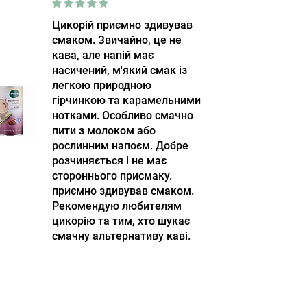
Цикорій приємно здивував
смаком. Звичайно, це не
кава, але напій має
насичений, м'який смак із
легкою природною
гірчинкою та карамельними
нотками. Особливо смачно
пити з молоком або
рослинним напоєм. Добре
розчиняється і не має
стороннього присмаку.
приємно здивував смаком.
Рекомендую любителям
цикорію та тим, хто шукає
смачну альтернативу каві.