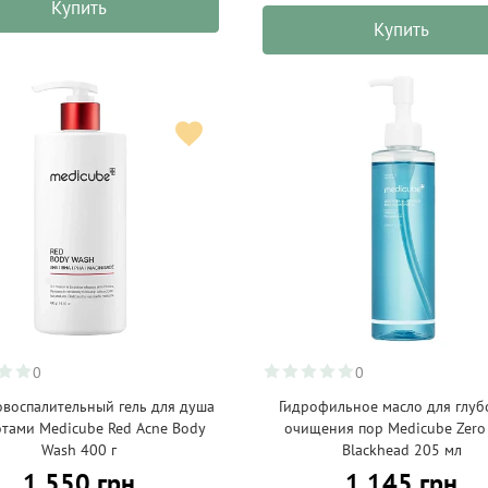
Купить
Купить
0
0
воспалительный гель для душа
Гидрофильное масло для глуб
отами Medicube Red Acne Body
очищения пор Medicube Zero
Wash 400 г
Blackhead 205 мл
1 550 грн
1 145 грн