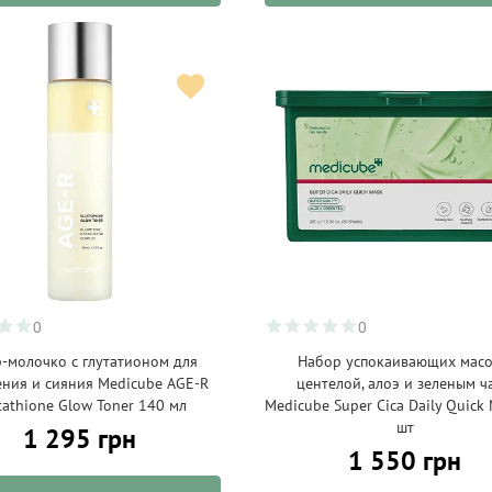
0
0
-молочко с глутатионом для
Набор успокаивающих масо
ния и сияния Medicube AGE-R
центелой, алоэ и зеленым ч
tathione Glow Toner 140 мл
Medicube Super Cica Daily Quick
шт
1 295 грн
1 550 грн