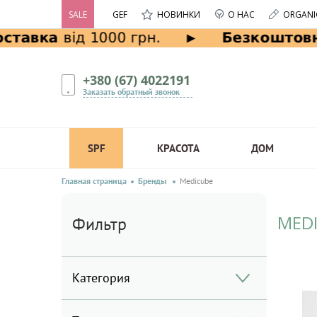
SALE
GEF
НОВИНКИ
О НАС
ORGANI
+380 (67) 4022191
Заказать обратный звонок
SPF
КРАСОТА
ДОМ
Главная страница
Бренды
Medicube
MED
Фильтр
Категория