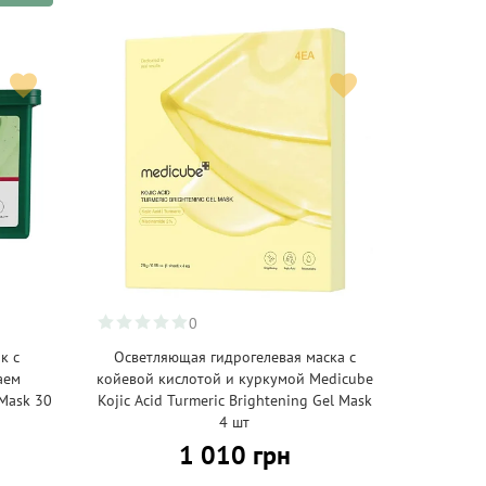
0
к с
Осветляющая гидрогелевая маска с
аем
койевой кислотой и куркумой Medicube
 Mask 30
Kojic Acid Turmeric Brightening Gel Mask
4 шт
1 010 грн