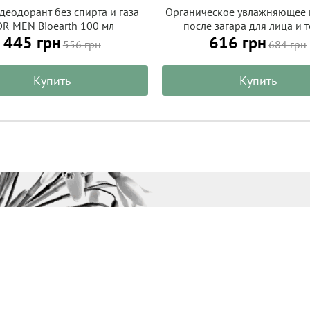
деодорант без спирта и газа
Органическое увлажняющее
OR MEN Bioearth 100 мл
после загара для лица и т
445 грн
616 грн
ароматом моной, ALPHANOVA
556 грн
684 грн
Sun 150 г
Купить
Купить