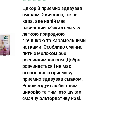
Цикорій приємно здивував
смаком. Звичайно, це не
кава, але напій має
насичений, м'який смак із
легкою природною
гірчинкою та карамельними
нотками. Особливо смачно
пити з молоком або
рослинним напоєм. Добре
розчиняється і не має
стороннього присмаку.
приємно здивував смаком.
Рекомендую любителям
цикорію та тим, хто шукає
смачну альтернативу каві.