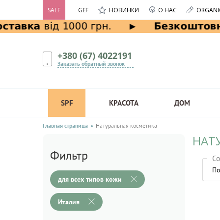
SALE
GEF
НОВИНКИ
О НАС
ORGANI
+380 (67) 4022191
Заказать обратный звонок
SPF
КРАСОТА
ДОМ
Главная страница
Натуральная косметика
НАТ
Фильтр
Со
По
для всех типов кожи
Италия