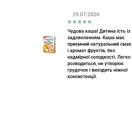
29.07.2026
Чудова каша! Дитина їсть із
задоволенням. Каша має
приємний натуральний смак
і аромат фруктів, без
надмірної солодкості. Легко
розводиться, не утворює
грудочок і виходить ніжної
консистенції.