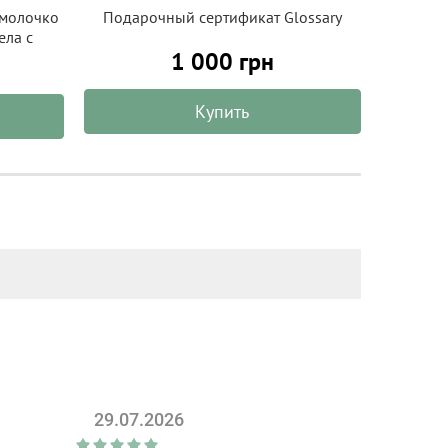
 молочко
Подарочный сертификат Glossary
Подар
ела с
1 000 грн
 Organic
Купить
29.07.2026