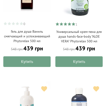
0
1
Гель для душа Ваниль
Универсальный крем-пена для
смягчающий и успокаивающий
душа hands-face-body "ALOE
Phytorelax 500 мл
VERA" Phytorelax 500 мл
439 грн
439 грн
548 грн
548 грн
Купить
Купить