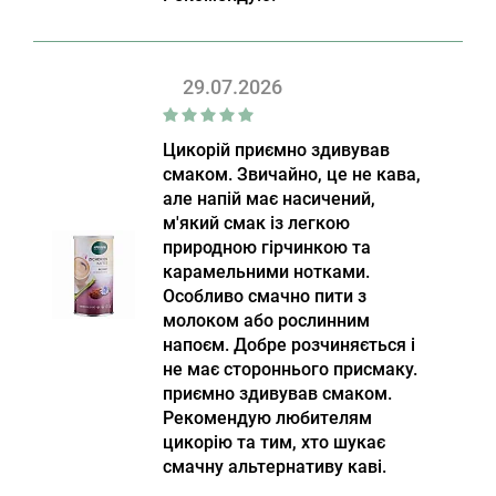
29.07.2026
Цикорій приємно здивував
смаком. Звичайно, це не кава,
але напій має насичений,
м'який смак із легкою
природною гірчинкою та
карамельними нотками.
Особливо смачно пити з
молоком або рослинним
напоєм. Добре розчиняється і
не має стороннього присмаку.
приємно здивував смаком.
Рекомендую любителям
цикорію та тим, хто шукає
смачну альтернативу каві.