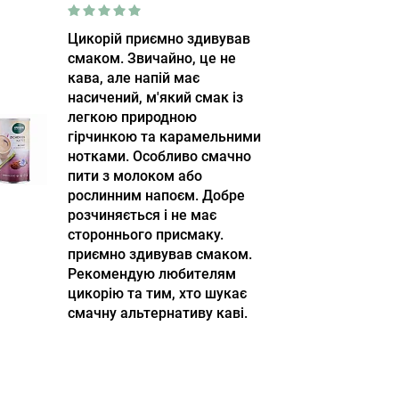
Цикорій приємно здивував
смаком. Звичайно, це не
кава, але напій має
насичений, м'який смак із
легкою природною
гірчинкою та карамельними
нотками. Особливо смачно
пити з молоком або
рослинним напоєм. Добре
розчиняється і не має
стороннього присмаку.
приємно здивував смаком.
Рекомендую любителям
цикорію та тим, хто шукає
смачну альтернативу каві.