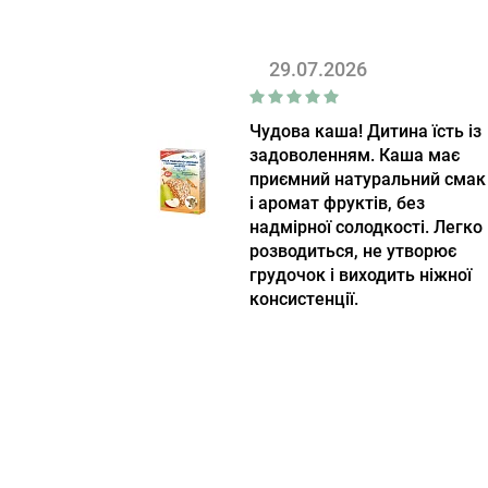
29.07.2026
Чудова каша! Дитина їсть із
задоволенням. Каша має
приємний натуральний смак
і аромат фруктів, без
надмірної солодкості. Легко
розводиться, не утворює
грудочок і виходить ніжної
консистенції.