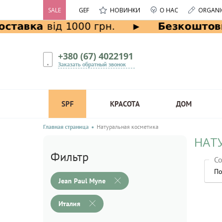
SALE
GEF
НОВИНКИ
О НАС
ORGANI
+380 (67) 4022191
Заказать обратный звонок
SPF
КРАСОТА
ДОМ
Главная страница
Натуральная косметика
НАТУ
Фильтр
Со
По
Jean Paul Myne
Италия