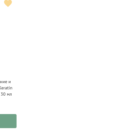
ение и
eratin
 30 мл