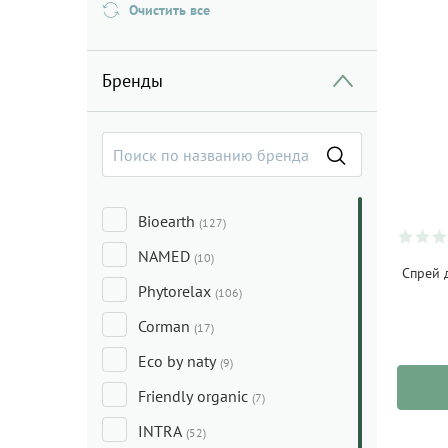
Очистить все
Бренды
Bioearth
(127)
NAMED
(10)
Спрей 
Phytorelax
(106)
Corman
(17)
Eco by naty
(9)
Friendly organic
(7)
INTRA
(52)