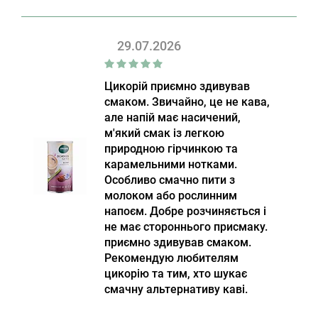
29.07.2026
Цикорій приємно здивував
смаком. Звичайно, це не кава,
але напій має насичений,
м'який смак із легкою
природною гірчинкою та
карамельними нотками.
Особливо смачно пити з
молоком або рослинним
напоєм. Добре розчиняється і
не має стороннього присмаку.
приємно здивував смаком.
Рекомендую любителям
цикорію та тим, хто шукає
смачну альтернативу каві.