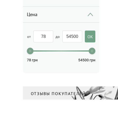
Кондиционер для волос
(8)
Цена
Крем
(1)
Крем для лица
(29)
Крем для мужчин
(2)
от
до
Крем для тела/Гель для тела
(38)
Маска для волос
(6)
78
грн
54500
грн
Маска для лица
(14)
Масло
(3)
Масло для бороды
(1)
Масло для волос
ОТЗЫВЫ ПОКУПАТЕЛЕЙ
(3)
Масло для тела
(1)
Мицеллярная вода/
Молочко для лица/Средства