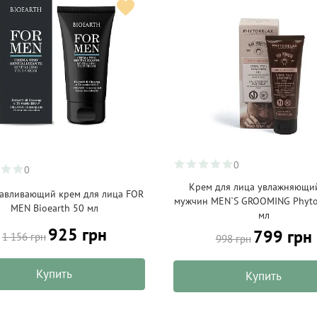
0
0
Крем для лица увлажняющи
навливающий крем для лица FOR
мужчин MEN`S GROOMING Phyto
MEN Bioearth 50 мл
мл
925 грн
799 грн
1 156 грн
998 грн
Купить
Купить