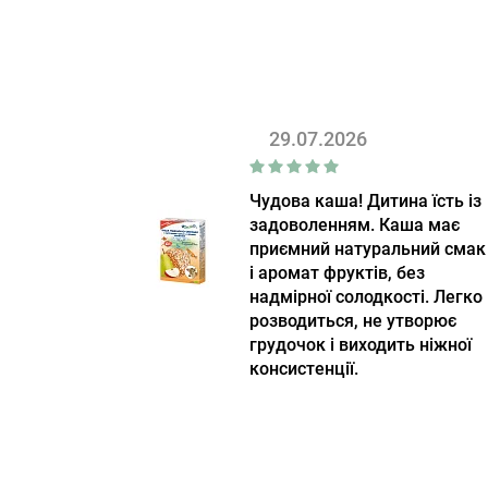
для очищения
(14)
Мыло
(7)
Набор
(29)
Пенки/Гели/Масло для
29.07.2026
умывания
(3)
Пептиды
(1)
Чудова каша! Дитина їсть із
Садовые принадлежности
задоволенням. Каша має
(1)
приємний натуральний смак
і аромат фруктів, без
Скраб для лица/Пилинг для
надмірної солодкості. Легко
лица
(3)
розводиться, не утворює
Скраб для тела/Пилинг для
грудочок і виходить ніжної
тела
(4)
консистенції.
Солнцезащита
(6)
Спрей
(4)
Спрей для волос
(4)