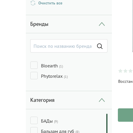
Очистить все
Бренды
Bioearth
(1)
Phytorelax
(1)
Восста
Категория
БАДы
(9)
Бальзам для губ
(8)