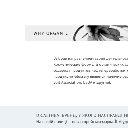
Средство для интимной
гигиены
(3)
Стайлинг для волос
(1)
Сыворотка для волос
(3)
WHY ORGANIC
Сыворотка для лица
(32)
Термозащита для волос
(1)
Выбрав направлением своей деятельности
Тоник/Мист
(4)
Косметические формулы органических ср
содержат продуктов нефтепереработки, 
Уход за кожей вокруг глаз
продукции Glossary является наличие се
(8)
Soil Association, USDA и другие).
Уход за ногами
(1)
Уход за руками
(12)
Шампунь
(31)
DR.ALTHEA: БРЕНД, У ЯКОГО НАСПРАВДІ 
Шампунь для мужчин
(1)
На нашій полиці — нова корейська марка. Її збудо