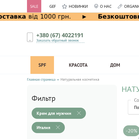
SALE
GEF
НОВИНКИ
О НАС
ORGANI
+380 (67) 4022191
Заказать обратный звонок
SPF
КРАСОТА
ДОМ
Главная страница
Натуральная косметика
НАТ
Фильтр
Со
По
Крем для мужчин
Италия
-20%