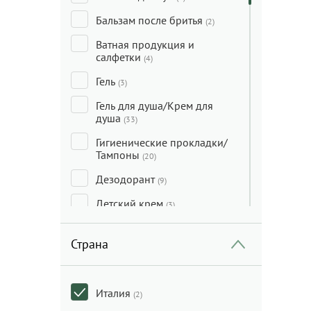
Бальзам после бритья
(2)
Ватная продукция и
салфетки
(4)
Гель
(3)
Гель для душа/Крем для
душа
(33)
Гигиенические прокладки/
Тампоны
(20)
Дезодорант
(9)
Детский крем
(3)
Детский крем/Уход за
кожей ребенка
Страна
(1)
Детское купание
(1)
Зубные пасты/Зубные
Италия
(2)
щетки/Гигиена рта
(9)