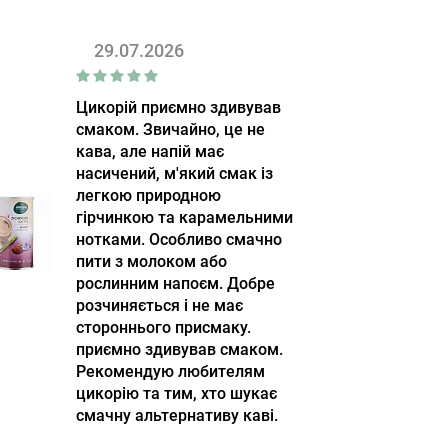
29.07.2026
Цикорій приємно здивував
смаком. Звичайно, це не
кава, але напій має
насичений, м'який смак із
легкою природною
гірчинкою та карамельними
нотками. Особливо смачно
пити з молоком або
рослинним напоєм. Добре
розчиняється і не має
стороннього присмаку.
приємно здивував смаком.
Рекомендую любителям
цикорію та тим, хто шукає
смачну альтернативу каві.