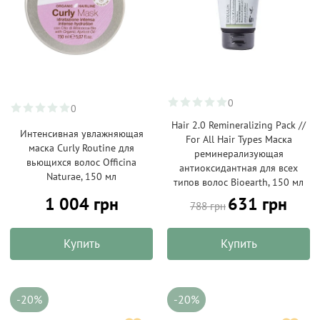
0
0
Hair 2.0 Remineralizing Pack //
Интенсивная увлажняющая
For All Hair Types Маска
маска Curly Routine для
реминерализующая
вьющихся волос Officina
антиоксидантная для всех
Naturae, 150 мл
типов волос Bioearth, 150 мл
1 004 грн
631 грн
788 грн
Купить
Купить
-20%
-20%