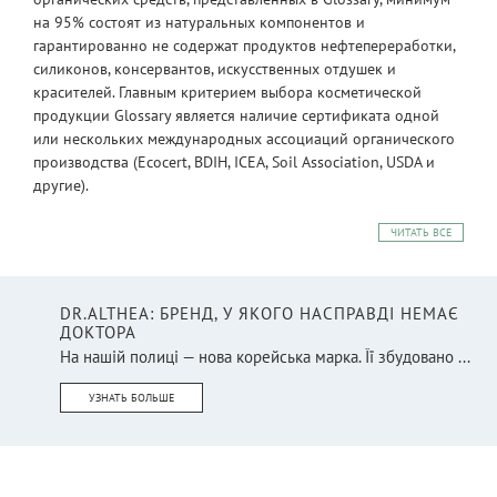
на 95% состоят из натуральных компонентов и
гарантированно не содержат продуктов нефтепереработки,
силиконов, консервантов, искусственных отдушек и
красителей. Главным критерием выбора косметической
продукции Glossary является наличие сертификата одной
или нескольких международных ассоциаций органического
производства (Ecocert, BDIH, ICEA, Soil Association, USDA и
другие).
ЧИТАТЬ ВСЕ
DR.ALTHEA: БРЕНД, У ЯКОГО НАСПРАВДІ НЕМАЄ
ДОКТОРА
На нашій полиці — нова корейська марка. Її збудовано ...
УЗНАТЬ БОЛЬШЕ