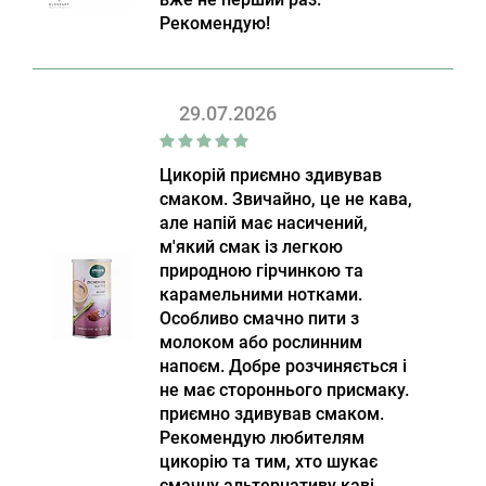
Рекомендую!
29.07.2026
Цикорій приємно здивував
смаком. Звичайно, це не кава,
але напій має насичений,
м'який смак із легкою
природною гірчинкою та
карамельними нотками.
Особливо смачно пити з
молоком або рослинним
напоєм. Добре розчиняється і
не має стороннього присмаку.
приємно здивував смаком.
Рекомендую любителям
цикорію та тим, хто шукає
смачну альтернативу каві.