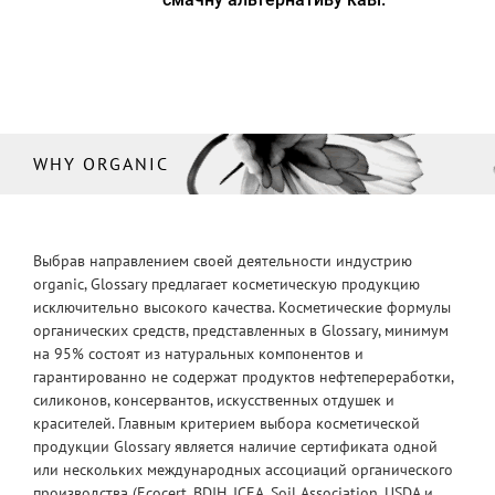
WHY ORGANIC
Выбрав направлением своей деятельности индустрию
organic, Glossary предлагает косметическую продукцию
исключительно высокого качества. Косметические формулы
органических средств, представленных в Glossary, минимум
на 95% состоят из натуральных компонентов и
гарантированно не содержат продуктов нефтепереработки,
силиконов, консервантов, искусственных отдушек и
красителей. Главным критерием выбора косметической
продукции Glossary является наличие сертификата одной
или нескольких международных ассоциаций органического
производства (Ecocert, BDIH, ICEA, Soil Association, USDA и