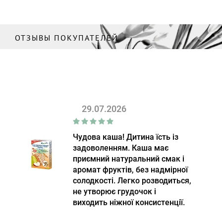
ОТЗЫВЫ ПОКУПАТЕЛЕЙ
29.07.2026
Чудова каша! Дитина їсть із
задоволенням. Каша має
приємний натуральний смак і
аромат фруктів, без надмірної
солодкості. Легко розводиться,
не утворює грудочок і
виходить ніжної консистенції.