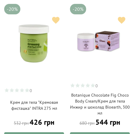
-20%
-20%
0
0
Botanique Chocolate Fig Choco
Body Cream/Крем для тела
Крем для тела "Кремовая
Инжир и шоколад Bioearth, 300
фисташка" INTRA 275 мл
мл
426 грн
544 грн
532 грн
680 грн