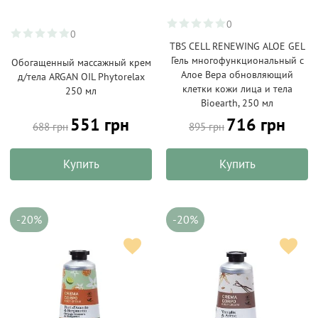
0
0
TBS CELL RENEWING ALOE GEL
Гель многофункциональный с
Обогащенный массажный крем
Алое Вера обновляющий
д/тела ARGAN OIL Phytorelax
клетки кожи лица и тела
250 мл
Bioearth, 250 мл
551 грн
716 грн
688 грн
895 грн
Купить
Купить
-20%
-20%