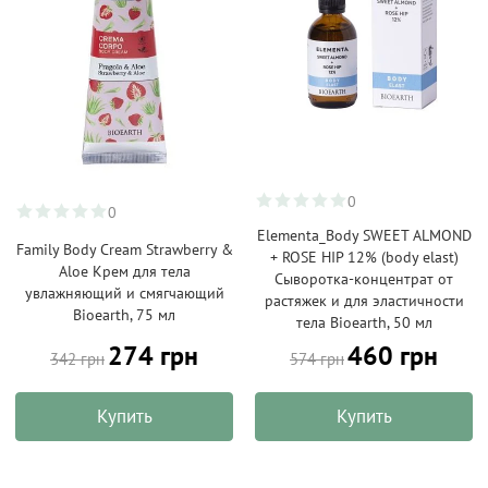
0
0
Elementa_Body SWEET ALMOND
Family Body Cream Strawberry &
+ ROSE HIP 12% (body elast)
Aloe Крем для тела
Сыворотка-концентрат от
увлажняющий и смягчающий
растяжек и для эластичности
Bioearth, 75 мл
тела Bioearth, 50 мл
274 грн
460 грн
342 грн
574 грн
Купить
Купить