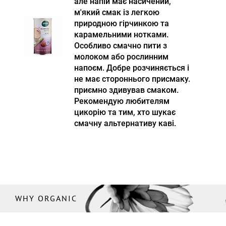
але напій має насичений,
м'який смак із легкою
природною гірчинкою та
карамельними нотками.
Особливо смачно пити з
молоком або рослинним
напоєм. Добре розчиняється і
не має стороннього присмаку.
приємно здивував смаком.
Рекомендую любителям
цикорію та тим, хто шукає
смачну альтернативу каві.
WHY ORGANIC