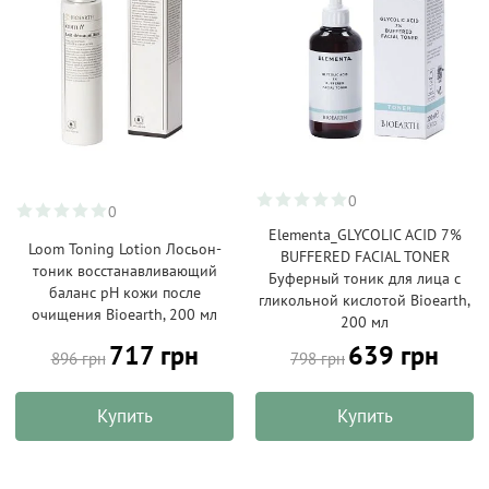
0
0
Elementa_GLYCOLIC ACID 7%
Loom Toning Lotion Лосьон-
BUFFERED FACIAL TONER
тоник восстанавливающий
Буферный тоник для лица с
баланс pH кожи после
гликольной кислотой Bioearth,
очищения Bioearth, 200 мл
200 мл
717 грн
639 грн
896 грн
798 грн
Купить
Купить