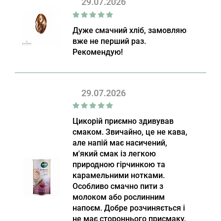
29.07.2026
Дуже смачний хліб, замовляю
вже не перший раз.
Рекомендую!
29.07.2026
Цикорій приємно здивував
смаком. Звичайно, це не кава,
але напій має насичений,
м'який смак із легкою
природною гірчинкою та
карамельними нотками.
Особливо смачно пити з
молоком або рослинним
напоєм. Добре розчиняється і
не має стороннього присмаку.