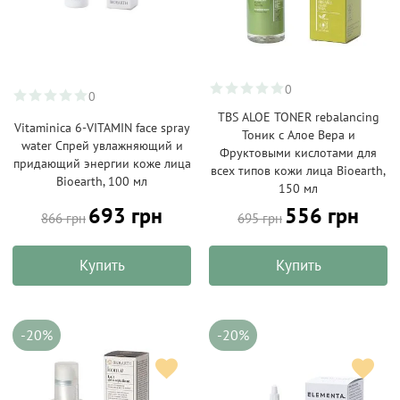
0
0
TBS ALOE TONER rebalancing
Vitaminica 6-VITAMIN face spray
Тоник с Алое Вера и
water Спрей увлажняющий и
Фруктовыми кислотами для
придающий энергии коже лица
всех типов кожи лица Bioearth,
Bioearth, 100 мл
150 мл
693 грн
556 грн
866 грн
695 грн
Купить
Купить
-20%
-20%