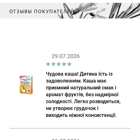
ОТЗЫВЫ ПОКУПАТЕЛЕЙ
29.07.2026
Чудова каша! Дитина їсть із
задоволенням. Каша має
приємний натуральний смак і
аромат фруктів, без надмірної
солодкості. Легко розводиться,
не утворює грудочок і
виходить ніжної консистенції.