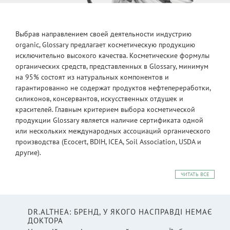
Выбрав направлением своей деятельности индустрию
organic, Glossary предлагает косметическую продукцию
исключительно высокого качества. Косметические формулы
органических средств, представленных в Glossary, минимум
на 95% состоят из натуральных компонентов и
гарантированно не содержат продуктов нефтепереработки,
силиконов, консервантов, искусственных отдушек и
красителей. Главным критерием выбора косметической
продукции Glossary является наличие сертификата одной
или нескольких международных ассоциаций органического
производства (Ecocert, BDIH, ICEA, Soil Association, USDA и
другие).
ЧИТАТЬ ВСЕ
DR.ALTHEA: БРЕНД, У ЯКОГО НАСПРАВДІ НЕМАЄ
ДОКТОРА