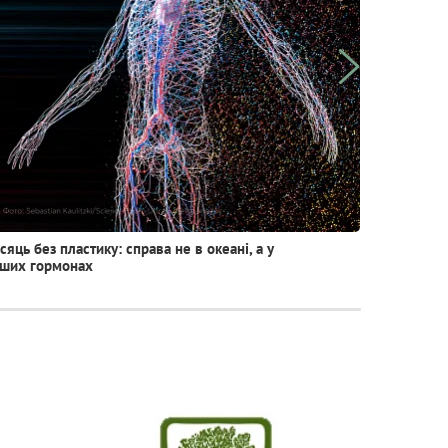
сяць без пластику: справа не в океані, а у
Пептиди в
ших гормонах
молодости