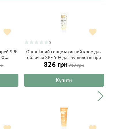
0
прей SPF
Органічний сонцезахисний крем для
Сонцеза
100%
обличчя SPF 50+ для чутливої шкіри
50+ з 
826 грн
anic Sun
ALPHANOVA Organic Sun 50 г
ALP
рн
917 грн
Купити