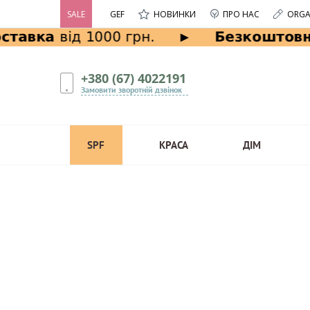
SALE
GEF
НОВИНКИ
ПРО НАС
ORGA
+380 (67) 4022191
Замовити зворотній дзвінок
SPF
КРАСА
ДІМ