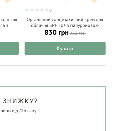
0
ко після
Органічний сонцезахисний крем для
Масажер 
ла з
обличчя SPF 50+ з гіалуроновою
830 грн
 Organic
кислотою, матовий фініш, ALPHANOVA
922 грн
Organic Sun 50 мл
Купити
У ЗНИЖКУ?
вини від Glossary.