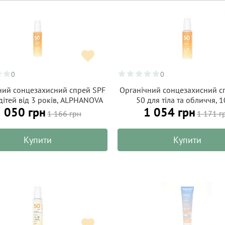
0
0
ний сонцезахисний спрей SPF
Органічний сонцезахисний с
дітей від 3 років, ALPHANOVA
50 для тіла та обличчя, 
 050 грн
1 054 грн
Organic Sun 100 г
натуральний, ALPHANOVA Org
1 166 грн
1 171 г
100 г
Купити
Купити