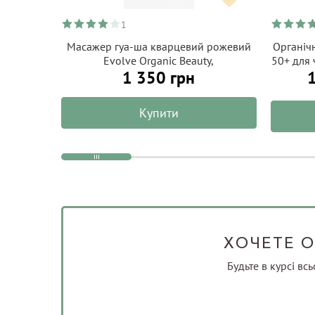
1
Масажер гуа-ша кварцевий рожевий
Органіч
Evolve Organic Beauty,
50+ для 
1 350 грн
ALP
Купити
ХОЧЕТЕ О
Будьте в курсі вс