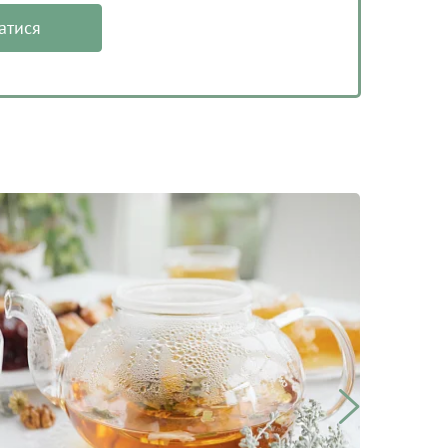
атися