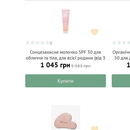
0
Сонцезахисне молочко SPF 30 для
Органіч
обличчя та тіла, для всієї родини (від 3
50 для 
1 045 грн
1
років) ALPHANOVA Daily Sun 150 мл
1 161 грн
Купити