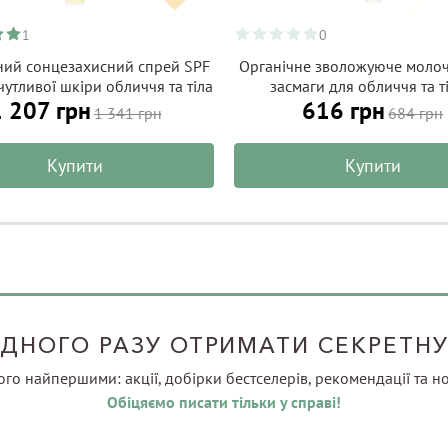
1
0
ний сонцезахисний спрей SPF
Органічне зволожуюче молоч
чутливої шкіри обличчя та тіла
засмаги для обличчя та ті
1 207 грн
616 грн
HANOVA Organic Sun 100 г
ароматом моної, ALPHANOVA
1 341 грн
684 грн
Sun 150 г
Купити
Купити
ДНОГО РАЗУ ОТРИМАТИ СЕКРЕТН
ього найпершими: акції, добірки бестселерів, рекомендації та но
Обіцяємо писати тільки у справі!