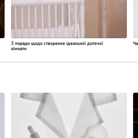
3 поради щодо створення ідеальної дитячої
Ча
кімнати