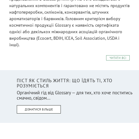
натуральних компонентів і гарантовано не містять продуктів
нафтопереробки, силіконів, консервантів, штучних
ароматизаторів і барвників. Головним критерієм вибору
косметичної продукції Glossary є наявність сертифіката
однієї або декількох міжнародних асоціацій органічного
виробництва (Ecocert, BDIH, ICEA, Soil Association, USDA і
інші).
ЧИТАТИ ВСІ
ПІСТ ЯК СТИЛЬ ЖИТТЯ: ЩО ЇДЯТЬ ТІ, ХТО
РОЗУМІЄТЬСЯ
Органічний гід від Glossary — для тих, хто хоче поститись
смачно, свідом...
ДІЗНАТИСЯ БІЛЬШЕ