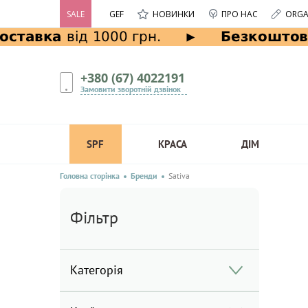
SALE
GEF
НОВИНКИ
ПРО НАС
ORGA
+380 (67) 4022191
Замовити зворотній дзвінок
SPF
КРАСА
ДІМ
Головна сторінка
Бренди
Sativa
Фільтр
Категорія