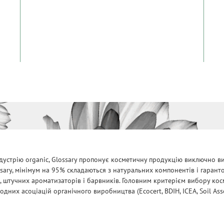
дустрію organic, Glossary пропонує косметичну продукцію виключно ви
ssary, мінімум на 95% складаються з натуральних компонентів і гарант
, штучних ароматизаторів і барвників. Головним критерієм вибору косм
них асоціацій органічного виробництва (Ecocert, BDIH, ICEA, Soil Assoc