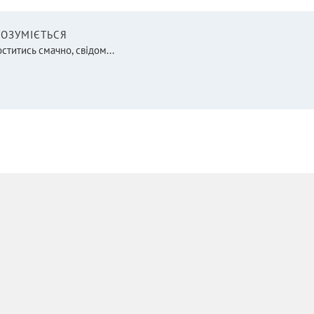
 РОЗУМІЄТЬСЯ
оститись смачно, свідом...