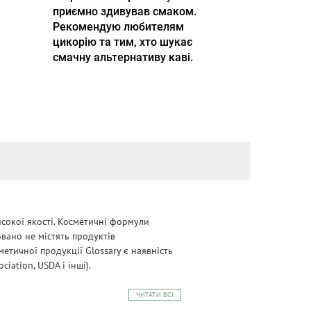
приємно здивував смаком.
Рекомендую любителям
цикорію та тим, хто шукає
смачну альтернативу каві.
сокої якості. Косметичні формули
овано не містять продуктів
етичної продукції Glossary є наявність
iation, USDA і інші).
ЧИТАТИ ВСІ