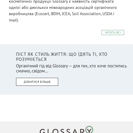
косметичної продукції Glossary є наявність сертифіката
однієї або декількох міжнародних асоціацій органічного
виробництва (Ecocert, BDIH, ICEA, Soil Association, USDA і
інші).
ЧИТАТИ ВСІ
ПІСТ ЯК СТИЛЬ ЖИТТЯ: ЩО ЇДЯТЬ ТІ, ХТО
РОЗУМІЄТЬСЯ
Органічний гід від Glossary — для тих, хто хоче поститись
смачно, свідом...
ДІЗНАТИСЯ БІЛЬШЕ