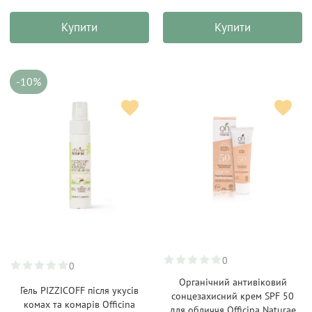
Купити
Купити
-10%
0
0
Органічний антивіковий
Гель PIZZICOFF після укусів
сонцезахисний крем SPF 50
комах та комарів Officina
для обличчя Officina Naturae