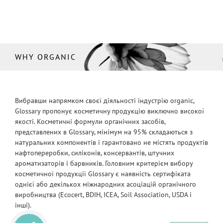
WHY ORGANIC
Вибравши напрямком своєї діяльності індустрію organic,
Glossary пропонує косметичну продукцію виключно високої
якості. Косметичні формули органічних засобів,
представлених в Glossary, мінімум на 95% складаються з
натуральних компонентів і гарантовано не містять продуктів
нафтопереробки, силіконів, консервантів, штучних
ароматизаторів і барвників. Головним критерієм вибору
косметичної продукції Glossary є наявність сертифіката
однієї або декількох міжнародних асоціацій органічного
виробництва (Ecocert, BDIH, ICEA, Soil Association, USDA і
інші).