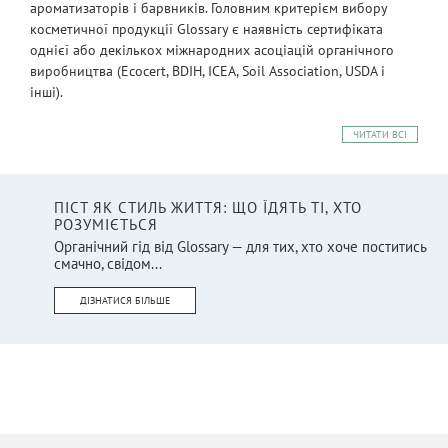
ароматизаторів і барвників. Головним критерієм вибору
косметичної продукції Glossary є наявність сертифіката
однієї або декількох міжнародних асоціацій органічного
виробництва (Ecocert, BDIH, ICEA, Soil Association, USDA і
інші).
ЧИТАТИ ВСІ
ПІСТ ЯК СТИЛЬ ЖИТТЯ: ЩО ЇДЯТЬ ТІ, ХТО
РОЗУМІЄТЬСЯ
Органічний гід від Glossary — для тих, хто хоче поститись
смачно, свідом...
ДІЗНАТИСЯ БІЛЬШЕ