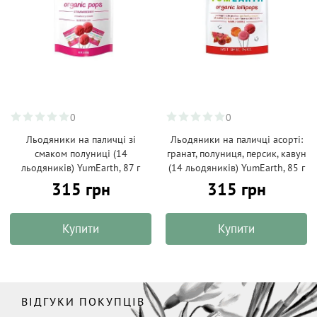
0
0
Льодяники на паличці зі
Льодяники на паличці асорті:
смаком полуниці (14
гранат, полуниця, персик, кавун
льодяників) YumEarth, 87 г
(14 льодяників) YumEarth, 85 г
315 грн
315 грн
Купити
Купити
ВІДГУКИ ПОКУПЦІВ