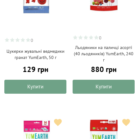
0
0
Льодяники на паличці асорті
Цукерки жувальні ведмедики
(40 льодяників) YumEarth, 240
гранат YumEarth, 50 г
г
129 грн
880 грн
Купити
Купити