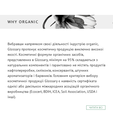
WHY ORGANIC
Вибравши напрямком своєї діяльності індустрію organic,
Glossary пропонує косметичну продукцію виключно високої
якості. Косметичні формули органічних засобів,
представлених в Glossary, мінімум на 95% складаються з
натуральних компонентів і гарантовано не містять продуктів
нафтопереробки, силіконів, консервантів, штучних
ароматизаторів і барвників. Головним критерієм вибору
косметичної продукції Glossary є наявність сертифіката
однієї або декількох міжнародних асоціацій органічного
виробництва (Ecocert, BDIH, ICEA, Soil Association, USDA і
інші).
ЧИТАТИ ВСІ