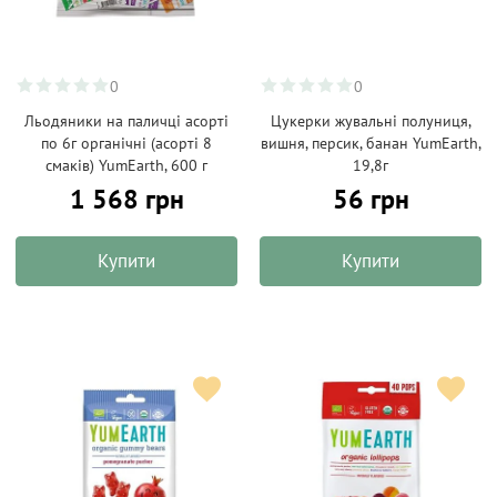
0
0
Льодяники на паличці асорті
Цукерки жувальні полуниця,
по 6г органічні (асорті 8
вишня, персик, банан YumEarth,
смаків) YumEarth, 600 г
19,8г
1 568 грн
56 грн
Купити
Купити