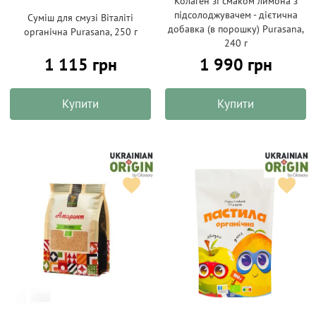
Колаген зі смаком лимона з
підсолоджувачем - дієтична
Суміш для смузі Віталіті
добавка (в порошку) Purasana,
органічна Purasana, 250 г
240 г
1 115 грн
1 990 грн
Купити
Купити