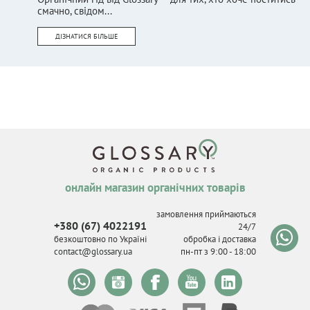
смачно, свідом...
ДІЗНАТИСЯ БІЛЬШЕ
онлайн магазин органічних товарів
замовлення приймаються
+380 (67) 4022191
24/7
безкоштовно по Україні
обробка і доставка
contact@glossary.ua
пн-пт з 9
:
00 - 18
:
00