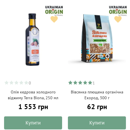
0
1
Oлія кедрова холодного
Вівсянка плющена органічна
віджиму Terra Biona, 250 мл
Екород, 300 г
1 553 грн
62 грн
Купити
Купити