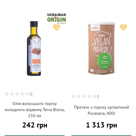
0
0
Oлія волоського горіху
Протеїн з гороху органічний
холодного віджиму Terra Biona,
Purasana, 400г
250 мл
242 грн
1 313 грн