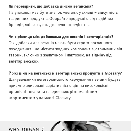
антибіотиками та іншими харчовими добавками,
Як перевірити, що добавка дійсно веганська?
що активно використовуються у тваринництві.
На упаковці має бути значок «веган», у складі – відсутність
тваринних продуктів. Обирайте продукцію від надійних
Обираючи веганство як життєву філософію або
брендів, які вказують джерело інгредієнтів.
дотримуючись обраної дієти за порадою лікаря,
важливо розуміти, що обмеження не означають
Чи є різниця між добавками для веганів і вегетаріанців?
нудної одноманітності у їжі.
Так, добавки для веганів мають бути строго рослинного
походження і не містити жодних компонентів, отриманих від
тварин, включно з желатином і лактозою, на відміну від
вегетаріанських.
❓ Які ціни на веганські й вегетаріанські продукти в Glossary?
Шанувальники вегетаріанського харчування і вегани будуть
приємно здивовані варіативністю цін на високоякісні
органічні товари та навдивовиж різноманітним
асортиментом у каталозі Glossary.
WHY ORGANIC