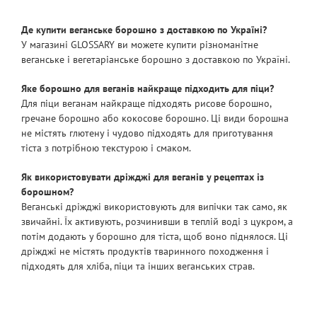
внесок в збереження екологічної ситуації та
Де купити веганське борошно з доставкою по Україні?
популяризацію здорового харчування. Ми
У магазині GLOSSARY ви можете купити різноманітне
пропонуємо мешканцям України придбати
веганське і вегетаріанське борошно з доставкою по Україні.
натуральну органічну продукцію.
Яке борошно для веганів найкраще підходить для піци?
СМАЧНА І РІЗНОМАНІТНА ЇЖА БАГАТА БІЛКОМ
Для піци веганам найкраще підходять рисове борошно,
ДЛЯ ВЕГАНІВ І ВЕГЕТАРІАНЦІВ
гречане борошно або кокосове борошно. Ці види борошна
не містять глютену і чудово підходять для приготування
Білки відповідають за ріст м'язової маси, але в
тіста з потрібною текстурою і смаком.
найбагатшому джерелі протеїнів – продуктах
тваринного походження – міститься ще й поганий
Як використовувати дріжджі для веганів у рецептах із
холестерин, а також насичені жири. Але, на щастя,
борошном?
стейки та омлети – не єдине джерело життєво
Веганські дріжджі використовують для випічки так само, як
необхідного нам білка, його постачальником
звичайні. Їх активують, розчинивши в теплій воді з цукром, а
легко може бути рослинна їжа. Рослинний білок
потім додають у борошно для тіста, щоб воно піднялося. Ці
дріжджі не містять продуктів тваринного походження і
за умови правильного підбору калорійності в
підходять для хліба, піци та інших веганських страв.
меню повністю перекриває потреби людини.
Сейтан
. Популярна заміна м'яса з пшеничної
клейковини, де міститься 57 г білка на 100 г.