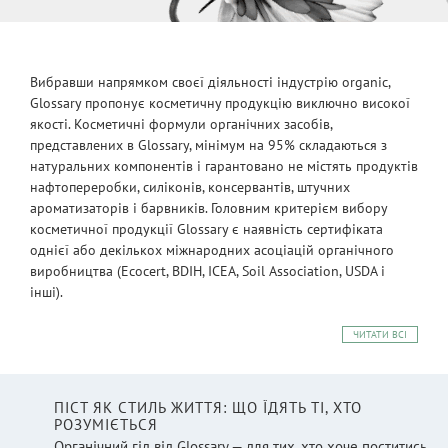
Вибравши напрямком своєї діяльності індустрію organic,
Glossary пропонує косметичну продукцію виключно високої
якості. Косметичні формули органічних засобів,
представлених в Glossary, мінімум на 95% складаються з
натуральних компонентів і гарантовано не містять продуктів
нафтопереробки, силіконів, консервантів, штучних
ароматизаторів і барвників. Головним критерієм вибору
косметичної продукції Glossary є наявність сертифіката
однієї або декількох міжнародних асоціацій органічного
виробництва (Ecocert, BDIH, ICEA, Soil Association, USDA і
інші).
ЧИТАТИ ВСІ
ПІСТ ЯК СТИЛЬ ЖИТТЯ: ЩО ЇДЯТЬ ТІ, ХТО
РОЗУМІЄТЬСЯ
Органічний гід від Glossary — для тих, хто хоче поститись