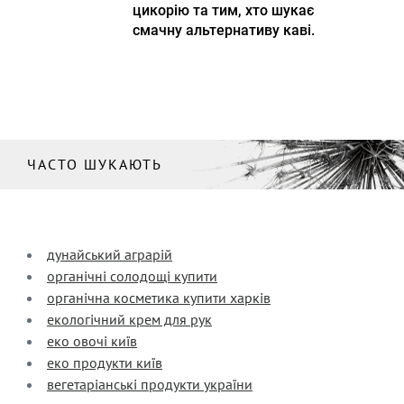
цикорію та тим, хто шукає
смачну альтернативу каві.
ЧАСТО ШУКАЮТЬ
дунайський аграрій
органічні солодощі купити
органічна косметика купити харків
екологічний крем для рук
еко овочі київ
еко продукти київ
вегетаріанські продукти україни