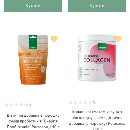
Купити
Купити
0
0
Колаген зі смаком кавуна з
Дієтична добавка в порошку
підсолоджувачем - дієтична
суміш пробіотиків "Енергія
добавка (в порошку) Purasana,
Пробіотиків" Purasana, 140 г
250 г