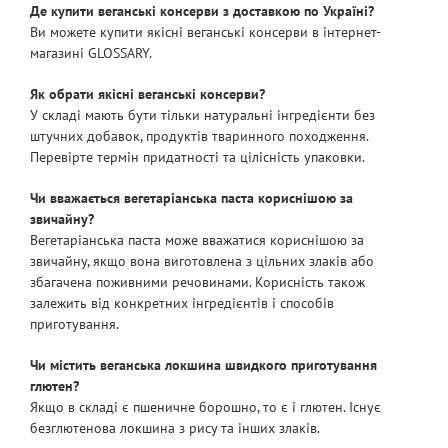
Горіхи
. Арахіс, мигдаль, фісташки, фундук, волоські
Де купити веганські консерви з доставкою по Україні?
Ви можете купити якісні веганські консерви в інтернет-
горіхи – від 29 до 15 г на 100 г.
магазині GLOSSARY.
Кіноа
. «Золоте зерно» крім білка (більш як 3 г на
100 г), містить унікальні амінокислоти, які наш
Як обрати якісні веганські консерви?
організм не може синтезувати сам.
У складі мають бути тільки натуральні інгредієнти без
Нут, квасоля, горох
. Містять 6, 5 і 3 г білка на 100 г
штучних добавок, продуктів тваринного походження.
бобових, відповідно.
Перевірте термін придатності та цілісність упаковки.
Зелені овочі
. Протеїнів в броколі, цукіні та спаржі
Чи вважається вегетаріанська паста кориснішою за
близько 3 г, проте амінокислоти, мінерали,
звичайну?
важливі вітаміни й антиоксиданти в них містяться
Вегетаріанська паста може вважатися кориснішою за
в ударних дозах.
звичайну, якщо вона виготовлена з цільних злаків або
Насіння
. Простий, швидкий і зручний спосіб
збагачена поживними речовинами. Корисність також
додати білок у свої страви та салати. Конопля, чіа,
залежить від конкретних інгредієнтів і способів
соняшник, кунжут, мак містять від 3 до 1,7 г білка.
приготування.
Не забувайте про гарбузове насіння, багате на
Чи містить веганська локшина швидкого приготування
кальцій та залізо.
глютен?
Вегетаріанські продукти й свіжі овочі захистять
Якщо в складі є пшеничне борошно, то є і глютен. Існує
здоров'я дорослих та дітей від побічних ефектів,
безглютенова локшина з рису та інших злаків.
які можуть бути спричинені гормонами,