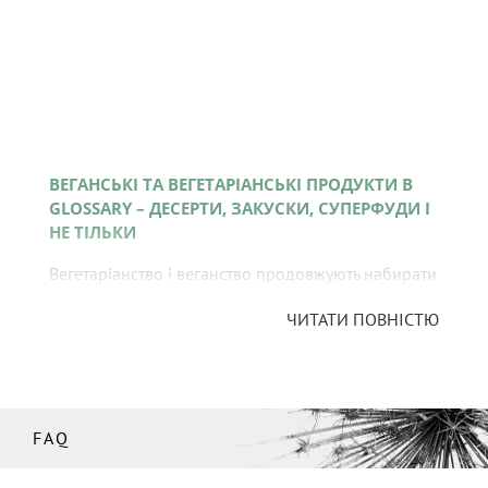
ВЕГАНСЬКІ ТА ВЕГЕТАРІАНСЬКІ ПРОДУКТИ В
GLOSSARY – ДЕСЕРТИ, ЗАКУСКИ, СУПЕРФУДИ І
НЕ ТІЛЬКИ
Вегетаріанство і веганство продовжують набирати
популярність у сучасному світі, і цьому факту є
ЧИТАТИ ПОВНІСТЮ
багато пояснень – від прагнення до
оздоровлення чи схуднення до вимог
віросповідання. Але глобальною причиною
відмови від продуктів тваринного походження
залишається невпинне зростання уваги до
FAQ
проблем екології та природоохоронних процесів
у світі. Інтернет-магазин Glossary робить свій