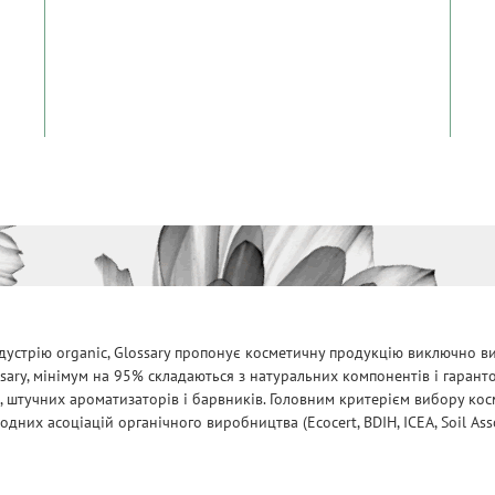
дустрію organic, Glossary пропонує косметичну продукцію виключно ви
ssary, мінімум на 95% складаються з натуральних компонентів і гарант
, штучних ароматизаторів і барвників. Головним критерієм вибору косм
них асоціацій органічного виробництва (Ecocert, BDIH, ICEA, Soil Assoc