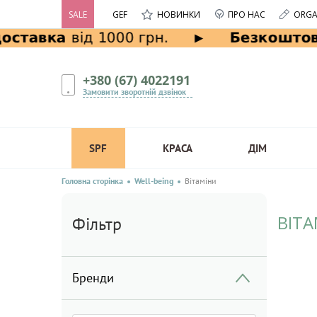
SALE
GEF
НОВИНКИ
ПРО НАС
ORGA
+380 (67) 4022191
Замовити зворотній дзвінок
SPF
КРАСА
ДІМ
Головна сторінка
Well-being
Вітаміни
ВІТ
Фільтр
Бренди