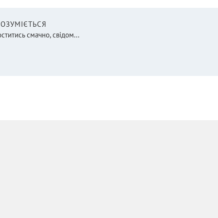
 РОЗУМІЄТЬСЯ
оститись смачно, свідом...