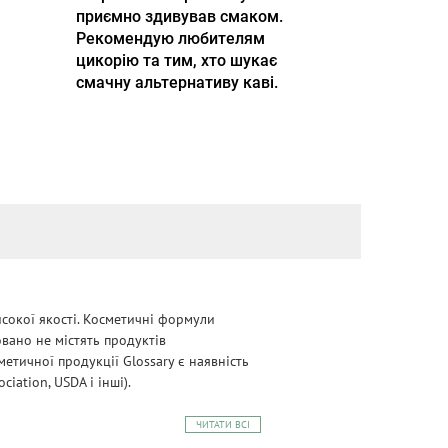
приємно здивував смаком.
Рекомендую любителям
цикорію та тим, хто шукає
смачну альтернативу каві.
сокої якості. Косметичні формули
овано не містять продуктів
етичної продукції Glossary є наявність
iation, USDA і інші).
ЧИТАТИ ВСІ