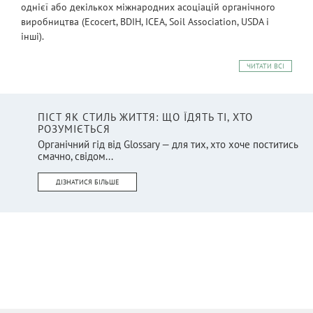
однієї або декількох міжнародних асоціацій органічного
виробництва (Ecocert, BDIH, ICEA, Soil Association, USDA і
інші).
ЧИТАТИ ВСІ
ПІСТ ЯК СТИЛЬ ЖИТТЯ: ЩО ЇДЯТЬ ТІ, ХТО
РОЗУМІЄТЬСЯ
Органічний гід від Glossary — для тих, хто хоче поститись
смачно, свідом...
ДІЗНАТИСЯ БІЛЬШЕ