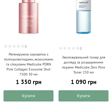
0
0
Регенеруюча сироватка з
Зволожувальний тонер для
полінуклеотидами, екзосомами
догляду за розширеними
та спікулами Medicube PDRN
порами Medicube Zero Pore
Pink Collagen Exosome Shot
Toner 250 мл
7500 30 мл
1 350 грн
1 090 грн
Купити
Купити