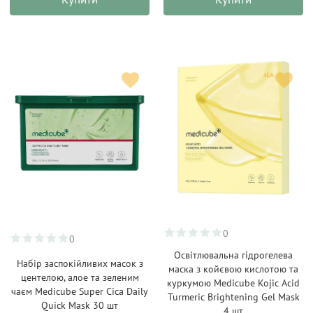
0
0
Освітлювальна гідрогелева
Набір заспокійливих масок з
маска з койєвою кислотою та
центелою, алое та зеленим
куркумою Medicube Kojic Acid
чаєм Medicube Super Cica Daily
Turmeric Brightening Gel Mask
Quick Mask 30 шт
4 шт