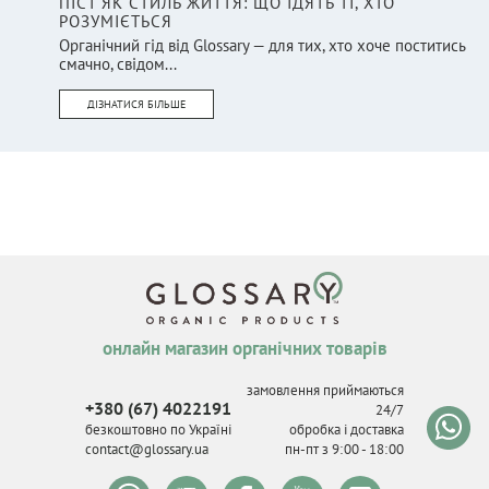
ПІСТ ЯК СТИЛЬ ЖИТТЯ: ЩО ЇДЯТЬ ТІ, ХТО
РОЗУМІЄТЬСЯ
Органічний гід від Glossary — для тих, хто хоче поститись
смачно, свідом...
ДІЗНАТИСЯ БІЛЬШЕ
онлайн магазин органічних товарів
замовлення приймаються
+380 (67) 4022191
24/7
безкоштовно по Україні
обробка і доставка
contact@glossary.ua
пн-пт з 9
:
00 - 18
:
00