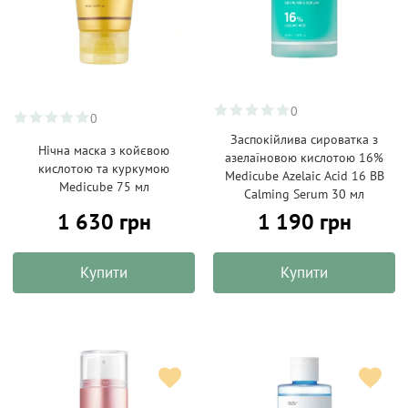
0
0
Заспокійлива сироватка з
Нічна маска з койєвою
азелаїновою кислотою 16%
кислотою та куркумою
Medicube Azelaic Acid 16 BB
Medicube 75 мл
Calming Serum 30 мл
1 630 грн
1 190 грн
Купити
Купити