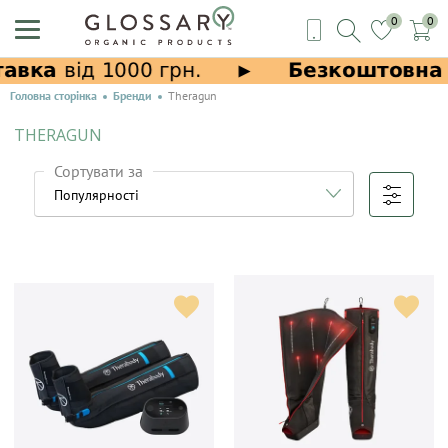
0
0
Головна сторінка
Бренди
Theragun
THERAGUN
Сортувати за