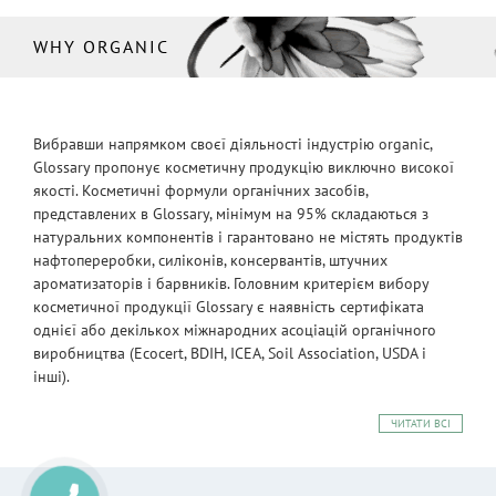
WHY ORGANIC
Вибравши напрямком своєї діяльності індустрію organic,
Glossary пропонує косметичну продукцію виключно високої
якості. Косметичні формули органічних засобів,
представлених в Glossary, мінімум на 95% складаються з
натуральних компонентів і гарантовано не містять продуктів
нафтопереробки, силіконів, консервантів, штучних
ароматизаторів і барвників. Головним критерієм вибору
косметичної продукції Glossary є наявність сертифіката
однієї або декількох міжнародних асоціацій органічного
виробництва (Ecocert, BDIH, ICEA, Soil Association, USDA і
інші).
ЧИТАТИ ВСІ