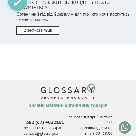
ПІСТ ЯК СТИЛЬ ЖИТТЯ: ЩО ЇДЯТЬ ТІ, ХТО
РОЗУМІЄТЬСЯ
Органічний гід від Glossary — для тих, хто хоче поститись
смачно, свідом...
ДІЗНАТИСЯ БІЛЬШЕ
онлайн магазин органічних товарів
замовлення приймаються
+380 (67) 4022191
24/7
безкоштовно по Україні
обробка і доставка
contact@glossary.ua
пн-пт з 9
:
00 - 18
:
00