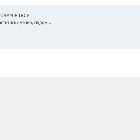
 РОЗУМІЄТЬСЯ
оститись смачно, свідом...