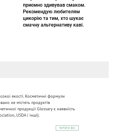
приємно здивував смаком.
Рекомендую любителям
цикорію та тим, хто шукає
смачну альтернативу каві.
сокої якості. Косметичні формули
овано не містять продуктів
етичної продукції Glossary є наявність
iation, USDA і інші).
ЧИТАТИ ВСІ