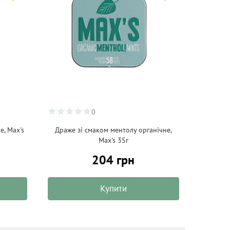
0
е, Max's
Драже зі смаком ментолу органічне,
Max's 35г
204 грн
Купити