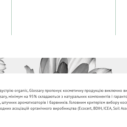
дустрію organic, Glossary пропонує косметичну продукцію виключно ви
ssary, мінімум на 95% складаються з натуральних компонентів і гарант
, штучних ароматизаторів і барвників. Головним критерієм вибору косм
них асоціацій органічного виробництва (Ecocert, BDIH, ICEA, Soil Assoc