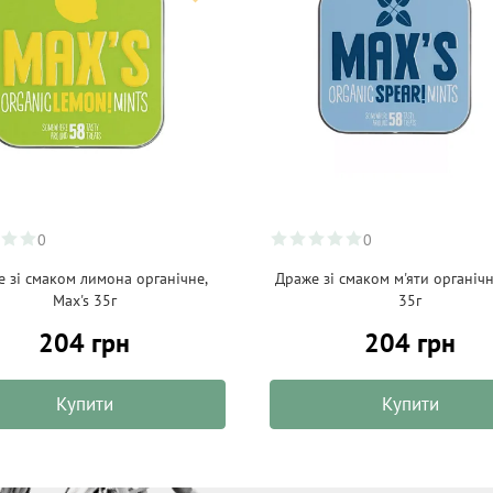
0
0
 зі смаком лимона органічне,
Драже зі смаком м'яти органічн
Max's 35г
35г
204 грн
204 грн
Купити
Купити