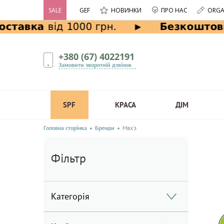
SALE
GEF
НОВИНКИ
ПРО НАС
ORGA
+380 (67) 4022191
Замовити зворотній дзвінок
SPF
КРАСА
ДІМ
Головна сторінка
Бренди
Max's
Фільтр
Категорія