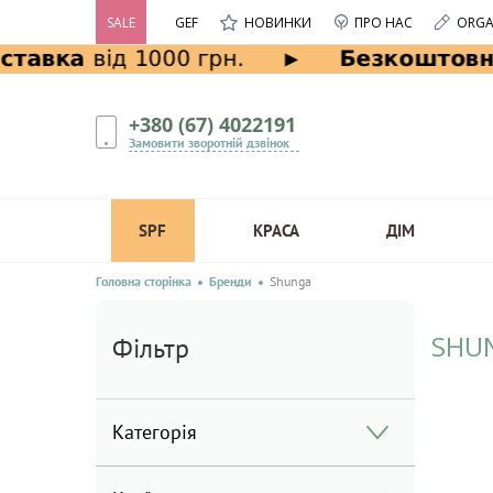
SALE
GEF
НОВИНКИ
ПРО НАС
ORGA
+380 (67) 4022191
Замовити зворотній дзвінок
SPF
КРАСА
ДІМ
Головна сторінка
Бренди
Shunga
SHU
Фільтр
Категорія