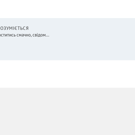
 РОЗУМІЄТЬСЯ
оститись смачно, свідом...