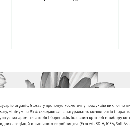
дустрію organic, Glossary пропонує косметичну продукцію виключно ви
ssary, мінімум на 95% складаються з натуральних компонентів і гарант
, штучних ароматизаторів і барвників. Головним критерієм вибору косм
них асоціацій органічного виробництва (Ecocert, BDIH, ICEA, Soil Assoc