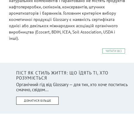
натуральних компонентів і гарантовано не містять продуктів
нафтопереробки, силіконів, консервантів, штучних
ароматизаторів і барвників. Головним критерієм вибору
косметичної продукції Glossary є наявність сертифіката
однієї або декількох міжнародних асоціацій органічного
виробництва (Ecocert, BDIH, ICEA, Soil Association, USDA і
інші).
ЧИТАТИ ВСІ
ПІСТ ЯК СТИЛЬ ЖИТТЯ: ЩО ЇДЯТЬ ТІ, ХТО
РОЗУМІЄТЬСЯ
Органічний гід від Glossary — для тих, хто хоче поститись
смачно, свідом...
ДІЗНАТИСЯ БІЛЬШЕ