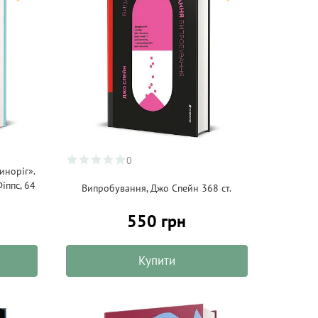
0
иноріг».
іппс, 64
Випробування, Джо Спейн 368 ст.
550 грн
Купити