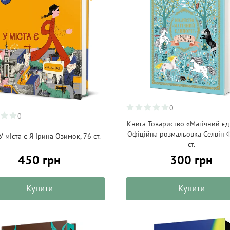
0
0
Книга Товариство «Магічний єд
Офіційна розмальовка Селвін Ф
У міста є Я Ірина Озимок, 76 ст.
ст.
450 грн
300 грн
Купити
Купити