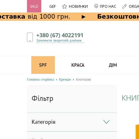
SALE
GEF
НОВИНКИ
ПРО НАС
ORGA
+380 (67) 4022191
Замовити зворотній дзвінок
SPF
КРАСА
ДІМ
Головна сторінка
Бренди
Книголав
КНИ
Фільтр
Категорія