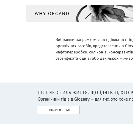
WHY ORGANIC
Вибравши напрямком своєї діяльності ін
органічних засобів, представлених в Glo
нафтопереробки, силіконів, консервантів
сертифіката однієї або декількох міжнарод
ПІСТ ЯК СТИЛЬ ЖИТТЯ: ЩО ЇДЯТЬ ТІ, ХТО
Органічний гід від Glossary — для тих, хто хоче п
ДІЗНАТИСЯ БІЛЬШЕ