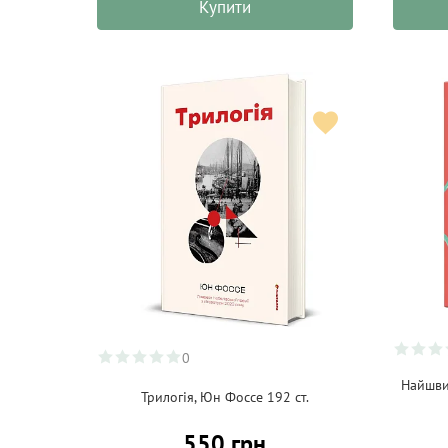
Купити
0
Найшви
Трилогія, Юн Фоссе 192 ст.
550 грн