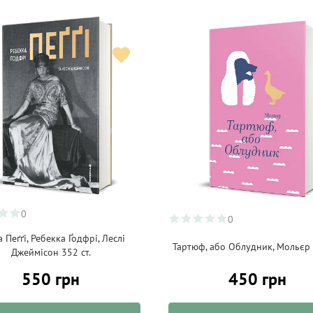
0
0
 Пеґґі, Ребекка Ґодфрі, Леслі
Тартюф, або Облудник, Мольєр 
Джеймісон 352 ст.
550 грн
450 грн