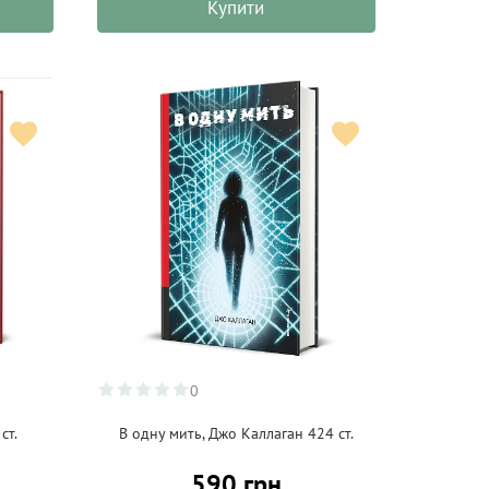
Купити
0
ст.
В одну мить, Джо Каллаган 424 ст.
590 грн