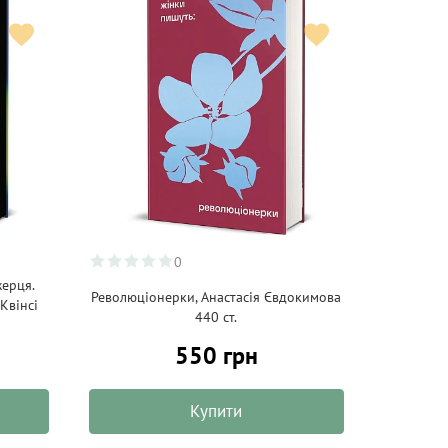
0
жерця.
Революціонерки, Анастасія Євдокимова
 Квінсі
440 ст.
550 грн
Купити