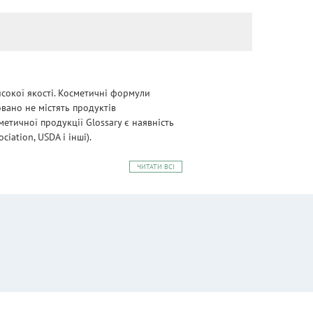
сокої якості. Косметичні формули
овано не містять продуктів
етичної продукції Glossary є наявність
iation, USDA і інші).
ЧИТАТИ ВСІ