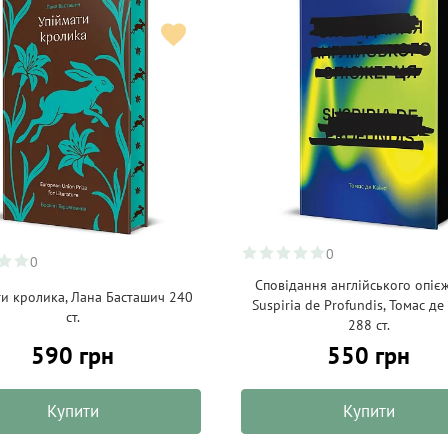
0
0
Сповідання англійського опіє
ти кролика, Лана Басташич 240
Suspiria de Profundis, Томас де
ст.
288 ст.
590 грн
550 грн
Купити
Купити