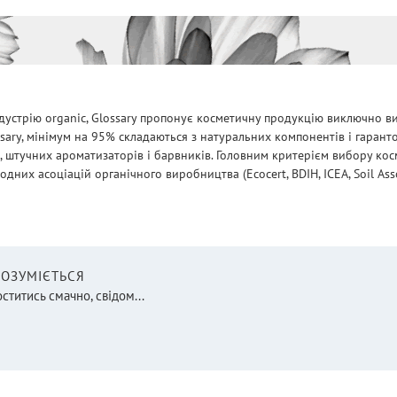
дустрію organic, Glossary пропонує косметичну продукцію виключно ви
ssary, мінімум на 95% складаються з натуральних компонентів і гарант
, штучних ароматизаторів і барвників. Головним критерієм вибору косм
них асоціацій органічного виробництва (Ecocert, BDIH, ICEA, Soil Assoc
 РОЗУМІЄТЬСЯ
оститись смачно, свідом...