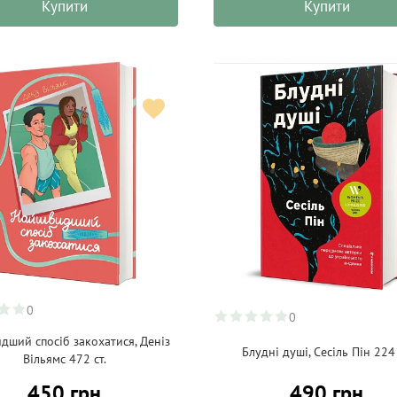
Купити
Купити
0
0
дший спосіб закохатися, Деніз
Блудні душі, Сесіль Пін 224 
Вільямс 472 ст.
450 грн
490 грн