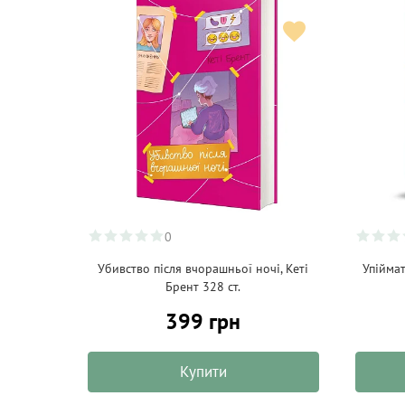
0
Убивство після вчорашньої ночі, Кеті
Упійма
Брент 328 ст.
399 грн
Купити