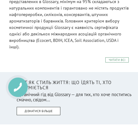
представлених в Glossary, мінімум на 95% складаються з
натуральних компонентів і гарантовано не містять продуктів
нафтопереробки, силіконів, консервантів, штучних
ароматизаторів і барвників. Головним критерієм вибору
косметичної продукції Glossary є наявність сертифіката
однієї або декількох міжнародних асоціацій органічного
виробництва (Ecocert, BDIH, ICEA, Soil Association, USDA і
інші).
ЧИТАТИ ВСІ
ПІСТ ЯК СТИЛЬ ЖИТТЯ: ЩО ЇДЯТЬ ТІ, ХТО
РОЗУМІЄТЬСЯ
Органічний гід від Glossary — для тих, хто хоче поститись
смачно, свідом...
ДІЗНАТИСЯ БІЛЬШЕ