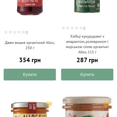
0
0
Хлібці кукурудзяні з
амарантом, розмарином і
Джем вишня органічний Allos,
морською сіллю органічні
250 г
Allos, 115 г
354 грн
287 грн
Купити
Купити