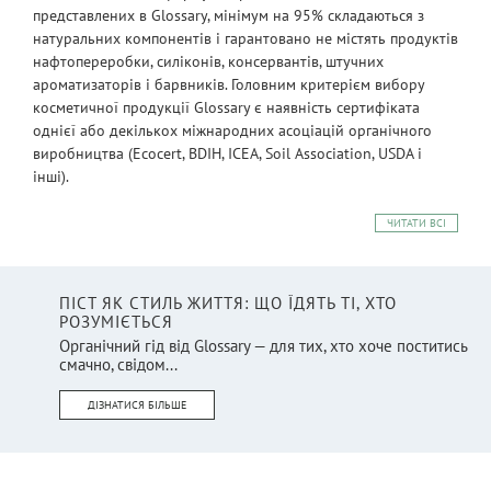
представлених в Glossary, мінімум на 95% складаються з
натуральних компонентів і гарантовано не містять продуктів
нафтопереробки, силіконів, консервантів, штучних
ароматизаторів і барвників. Головним критерієм вибору
косметичної продукції Glossary є наявність сертифіката
однієї або декількох міжнародних асоціацій органічного
виробництва (Ecocert, BDIH, ICEA, Soil Association, USDA і
інші).
ЧИТАТИ ВСІ
ПІСТ ЯК СТИЛЬ ЖИТТЯ: ЩО ЇДЯТЬ ТІ, ХТО
РОЗУМІЄТЬСЯ
Органічний гід від Glossary — для тих, хто хоче поститись
смачно, свідом...
ДІЗНАТИСЯ БІЛЬШЕ