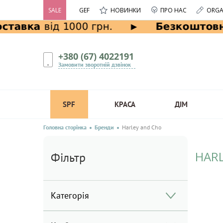
SALE
GEF
НОВИНКИ
ПРО НАС
ORGA
+380 (67) 4022191
Замовити зворотній дзвінок
SPF
КРАСА
ДІМ
Головна сторінка
Бренди
Harley and Cho
HAR
Фільтр
Категорія