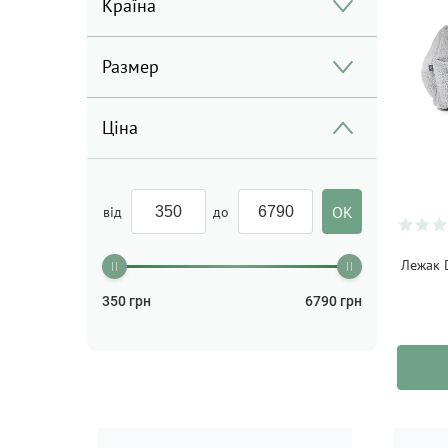
Країна
Размер
Ціна
від
до
Лежак D
350
грн
6790
грн